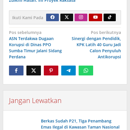
Zulkifli Hasan: Ini Proyek Raksasa
Ikuti Kami Pada
Navigasi
Pos sebelumnya
Pos berikutnya
ASN Terdakwa Dugaan
Sinergi dengan Pendidik,
pos
Korupsi di Dinas PPO
KPK Latih 40 Guru Jadi
Sumba Timur Jalani Sidang
Calon Penyuluh
Perdana
Antikorupsi
Jangan Lewatkan
Berkas Sudah P21, Tiga Penambang
Emas Ilegal di Kawasan Taman Nasional