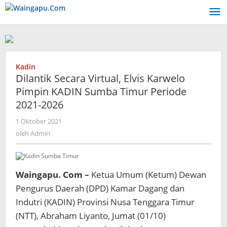
Lewati
ke
konten
Kadin
Dilantik Secara Virtual, Elvis Karwelo
Pimpin KADIN Sumba Timur Periode
2021-2026
oleh
1 Oktober 2021
Admin
oleh
Admin
Waingapu. Com –
Ketua Umum (Ketum) Dewan
Pengurus Daerah (DPD) Kamar Dagang dan
Indutri (KADIN) Provinsi Nusa Tenggara Timur
(NTT), Abraham Liyanto, Jumat (01/10)