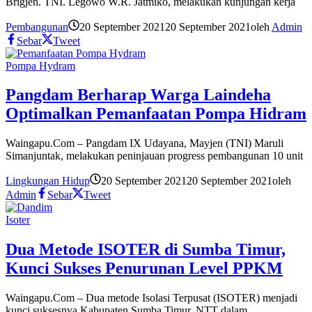
Brigjen. TNI. Legowo W.R. Jatmiko, melakukan kunjungan kerja
Pembangunan
20 September 2021
20 September 2021
oleh
Admin
Sebar
Tweet
Pompa Hydram
Pangdam Berharap Warga Laindeha
Optimalkan Pemanfaatan Pompa Hidram
Waingapu.Com – Pangdam IX Udayana, Mayjen (TNI) Maruli
Simanjuntak, melakukan peninjauan progress pembangunan 10 unit
Lingkungan Hidup
20 September 2021
20 September 2021
oleh
Admin
Sebar
Tweet
Isoter
Dua Metode ISOTER di Sumba Timur,
Kunci Sukses Penurunan Level PPKM
Waingapu.Com – Dua metode Isolasi Terpusat (ISOTER) menjadi
kunci suksesnya Kabupaten Sumba Timur, NTT dalam