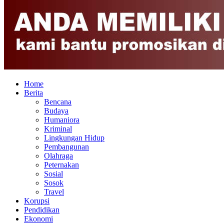
Home
Berita
Bencana
Budaya
Humaniora
Kriminal
Lingkungan Hidup
Pembangunan
Olahraga
Peternakan
Sosial
Sosok
Travel
Korupsi
Pendidikan
Ekonomi