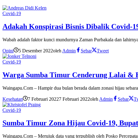
Covid-19
Adakah Konspirasi Bisnis Dibalik Covid-1
Wabah adalah faktor kunci mundurnya Zaman Purbakala dan lahirnya
Opini
5 Desember 2022
oleh
Admin
Sebar
Tweet
Covid-19
Warga Sumba Timur Cenderung Lalai & Eu
Waingapu.Com – Hampir dua bulan berada dalam zonasi hijau sebar
Kesehatan
7 Februari 2022
7 Februari 2022
oleh
Admin
Sebar
T
Covid-19
Sumba Timur Zona Hijau Covid-19, Bupa
Waingapu.Com – Merujuk data yang terpublish oleh Posko Percepa