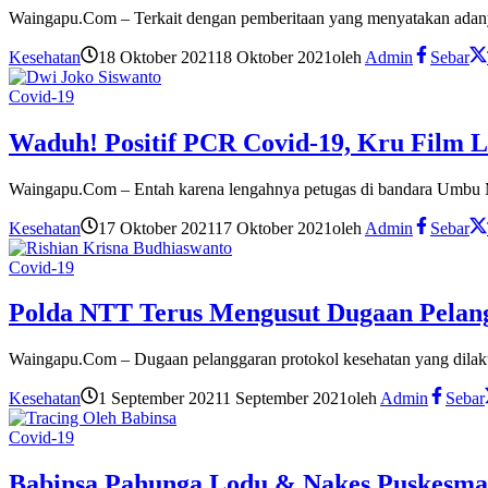
Waingapu.Com – Terkait dengan pemberitaan yang menyatakan adany
Kesehatan
18 Oktober 2021
18 Oktober 2021
oleh
Admin
Sebar
Covid-19
Waduh! Positif PCR Covid-19, Kru Film 
Waingapu.Com – Entah karena lengahnya petugas di bandara Umbu
Kesehatan
17 Oktober 2021
17 Oktober 2021
oleh
Admin
Sebar
Covid-19
Polda NTT Terus Mengusut Dugaan Pelang
Waingapu.Com – Dugaan pelanggaran protokol kesehatan yang dilaku
Kesehatan
1 September 2021
1 September 2021
oleh
Admin
Sebar
Covid-19
Babinsa Pahunga Lodu & Nakes Puskesma