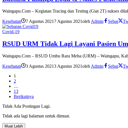
Waingapu.Com – Kegiatan Tracing dan Testing (Giat 2T) sukses dil
Kesehatan
7 Agustus 2021
7 Agustus 2021
oleh
Admin
Sebar
Tw
Covid-19
RSUD URM Tidak Lagi Layani Pasien Umu
Waingapu.Com – RSUD Umbu Rara Meha (URM) – Waingapu, Kabup
Kesehatan
3 Agustus 2021
3 Agustus 2021
oleh
Admin
Sebar
Tw
1
2
…
13
Berikutnya
Tidak Ada Postingan Lagi.
Tidak ada lagi halaman untuk dimuat.
Muat Lebih