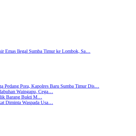
 Pasir Emas Ilegal Sumba Timur ke Lombok, Sa…
gga Pedang Pora, Kapolres Baru Sumba Timur Dis…
Pelabuhan Waingapu, Cega…
emilik Barang Bukti M…
akat Diminta Waspada Usa…