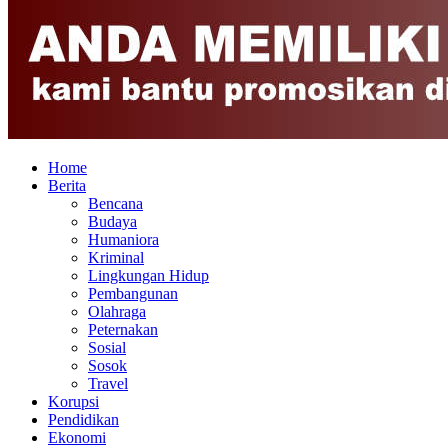
Home
Berita
Bencana
Budaya
Humaniora
Kriminal
Lingkungan Hidup
Pembangunan
Olahraga
Peternakan
Sosial
Sosok
Travel
Korupsi
Pendidikan
Ekonomi