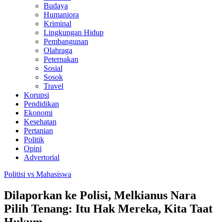
Budaya
Humaniora
Kriminal
Lingkungan Hidup
Pembangunan
Olahraga
Peternakan
Sosial
Sosok
Travel
Korupsi
Pendidikan
Ekonomi
Kesehatan
Pertanian
Politik
Opini
Advertorial
Politisi vs Mahasiswa
Dilaporkan ke Polisi, Melkianus Nara
Pilih Tenang: Itu Hak Mereka, Kita Taat
Hukum