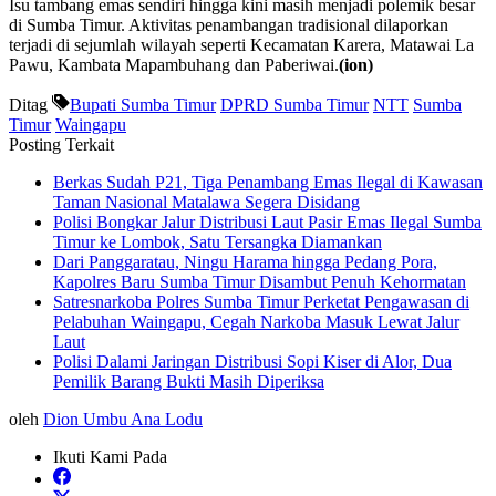
Isu tambang emas sendiri hingga kini masih menjadi polemik besar
di Sumba Timur. Aktivitas penambangan tradisional dilaporkan
terjadi di sejumlah wilayah seperti Kecamatan Karera, Matawai La
Pawu, Kambata Mapambuhang dan Paberiwai.
(ion)
Ditag
Bupati Sumba Timur
DPRD Sumba Timur
NTT
Sumba
Timur
Waingapu
Posting Terkait
Berkas Sudah P21, Tiga Penambang Emas Ilegal di Kawasan
Taman Nasional Matalawa Segera Disidang
Polisi Bongkar Jalur Distribusi Laut Pasir Emas Ilegal Sumba
Timur ke Lombok, Satu Tersangka Diamankan
Dari Panggaratau, Ningu Harama hingga Pedang Pora,
Kapolres Baru Sumba Timur Disambut Penuh Kehormatan
Satresnarkoba Polres Sumba Timur Perketat Pengawasan di
Pelabuhan Waingapu, Cegah Narkoba Masuk Lewat Jalur
Laut
Polisi Dalami Jaringan Distribusi Sopi Kiser di Alor, Dua
Pemilik Barang Bukti Masih Diperiksa
oleh
Dion Umbu Ana Lodu
Ikuti Kami Pada