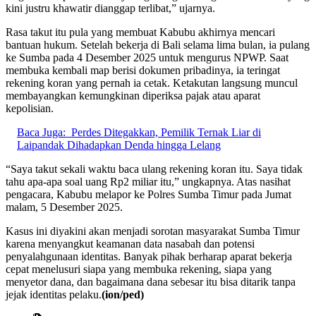
kini justru khawatir dianggap terlibat,” ujarnya.
Rasa takut itu pula yang membuat Kabubu akhirnya mencari
bantuan hukum. Setelah bekerja di Bali selama lima bulan, ia pulang
ke Sumba pada 4 Desember 2025 untuk mengurus NPWP. Saat
membuka kembali map berisi dokumen pribadinya, ia teringat
rekening koran yang pernah ia cetak. Ketakutan langsung muncul
membayangkan kemungkinan diperiksa pajak atau aparat
kepolisian.
Baca Juga:
Perdes Ditegakkan, Pemilik Ternak Liar di
Laipandak Dihadapkan Denda hingga Lelang
“Saya takut sekali waktu baca ulang rekening koran itu. Saya tidak
tahu apa-apa soal uang Rp2 miliar itu,” ungkapnya. Atas nasihat
pengacara, Kabubu melapor ke Polres Sumba Timur pada Jumat
malam, 5 Desember 2025.
Kasus ini diyakini akan menjadi sorotan masyarakat Sumba Timur
karena menyangkut keamanan data nasabah dan potensi
penyalahgunaan identitas. Banyak pihak berharap aparat bekerja
cepat menelusuri siapa yang membuka rekening, siapa yang
menyetor dana, dan bagaimana dana sebesar itu bisa ditarik tanpa
jejak identitas pelaku.
(ion/ped)