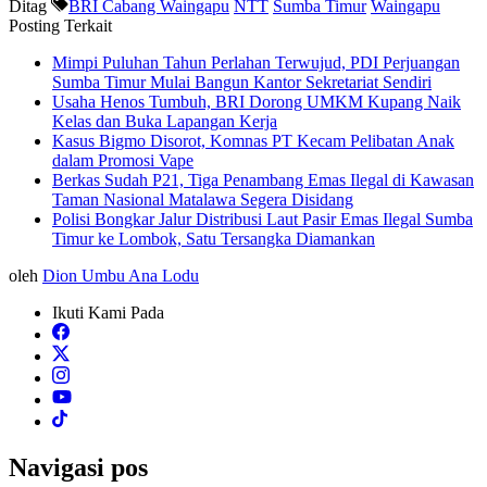
Ditag
BRI Cabang Waingapu
NTT
Sumba Timur
Waingapu
Posting Terkait
Mimpi Puluhan Tahun Perlahan Terwujud, PDI Perjuangan
Sumba Timur Mulai Bangun Kantor Sekretariat Sendiri
Usaha Henos Tumbuh, BRI Dorong UMKM Kupang Naik
Kelas dan Buka Lapangan Kerja
Kasus Bigmo Disorot, Komnas PT Kecam Pelibatan Anak
dalam Promosi Vape
Berkas Sudah P21, Tiga Penambang Emas Ilegal di Kawasan
Taman Nasional Matalawa Segera Disidang
Polisi Bongkar Jalur Distribusi Laut Pasir Emas Ilegal Sumba
Timur ke Lombok, Satu Tersangka Diamankan
oleh
Dion Umbu Ana Lodu
Ikuti Kami Pada
Navigasi pos