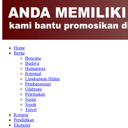
Home
Berita
Bencana
Budaya
Humaniora
Kriminal
Lingkungan Hidup
Pembangunan
Olahraga
Peternakan
Sosial
Sosok
Travel
Korupsi
Pendidikan
Ekonomi