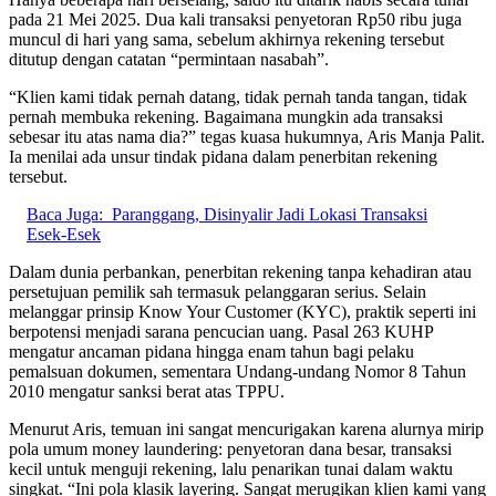
pada 21 Mei 2025. Dua kali transaksi penyetoran Rp50 ribu juga
muncul di hari yang sama, sebelum akhirnya rekening tersebut
ditutup dengan catatan “permintaan nasabah”.
“Klien kami tidak pernah datang, tidak pernah tanda tangan, tidak
pernah membuka rekening. Bagaimana mungkin ada transaksi
sebesar itu atas nama dia?” tegas kuasa hukumnya, Aris Manja Palit.
Ia menilai ada unsur tindak pidana dalam penerbitan rekening
tersebut.
Baca Juga:
Paranggang, Disinyalir Jadi Lokasi Transaksi
Esek-Esek
Dalam dunia perbankan, penerbitan rekening tanpa kehadiran atau
persetujuan pemilik sah termasuk pelanggaran serius. Selain
melanggar prinsip Know Your Customer (KYC), praktik seperti ini
berpotensi menjadi sarana pencucian uang. Pasal 263 KUHP
mengatur ancaman pidana hingga enam tahun bagi pelaku
pemalsuan dokumen, sementara Undang-undang Nomor 8 Tahun
2010 mengatur sanksi berat atas TPPU.
Menurut Aris, temuan ini sangat mencurigakan karena alurnya mirip
pola umum money laundering: penyetoran dana besar, transaksi
kecil untuk menguji rekening, lalu penarikan tunai dalam waktu
singkat. “Ini pola klasik layering. Sangat merugikan klien kami yang