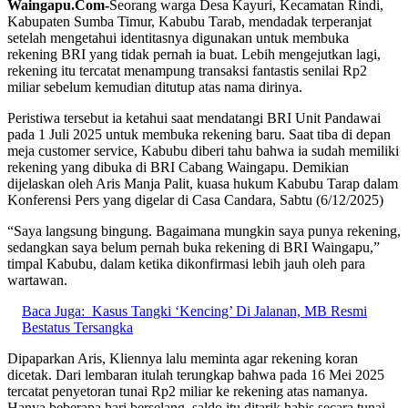
Waingapu.Com-
Seorang warga Desa Kayuri, Kecamatan Rindi,
Kabupaten Sumba Timur, Kabubu Tarab, mendadak terperanjat
setelah mengetahui identitasnya digunakan untuk membuka
rekening BRI yang tidak pernah ia buat. Lebih mengejutkan lagi,
rekening itu tercatat menampung transaksi fantastis senilai Rp2
miliar sebelum kemudian ditutup atas nama dirinya.
Peristiwa tersebut ia ketahui saat mendatangi BRI Unit Pandawai
pada 1 Juli 2025 untuk membuka rekening baru. Saat tiba di depan
meja customer service, Kabubu diberi tahu bahwa ia sudah memiliki
rekening yang dibuka di BRI Cabang Waingapu. Demikian
dijelaskan oleh Aris Manja Palit, kuasa hukum Kabubu Tarap dalam
Konferensi Pers yang digelar di Casa Candara, Sabtu (6/12/2025)
“Saya langsung bingung. Bagaimana mungkin saya punya rekening,
sedangkan saya belum pernah buka rekening di BRI Waingapu,”
timpal Kabubu, dalam ketika dikonfirmasi lebih jauh oleh para
wartawan.
Baca Juga:
Kasus Tangki ‘Kencing’ Di Jalanan, MB Resmi
Bestatus Tersangka
Dipaparkan Aris, Kliennya lalu meminta agar rekening koran
dicetak. Dari lembaran itulah terungkap bahwa pada 16 Mei 2025
tercatat penyetoran tunai Rp2 miliar ke rekening atas namanya.
Hanya beberapa hari berselang, saldo itu ditarik habis secara tunai