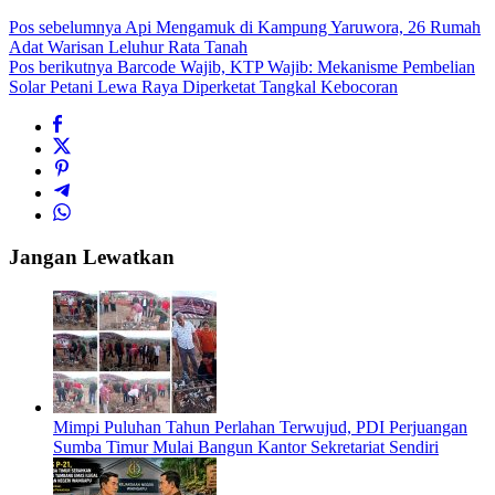
Pos sebelumnya
Api Mengamuk di Kampung Yaruwora, 26 Rumah
Adat Warisan Leluhur Rata Tanah
Pos berikutnya
Barcode Wajib, KTP Wajib: Mekanisme Pembelian
Solar Petani Lewa Raya Diperketat Tangkal Kebocoran
Jangan Lewatkan
Mimpi Puluhan Tahun Perlahan Terwujud, PDI Perjuangan
Sumba Timur Mulai Bangun Kantor Sekretariat Sendiri