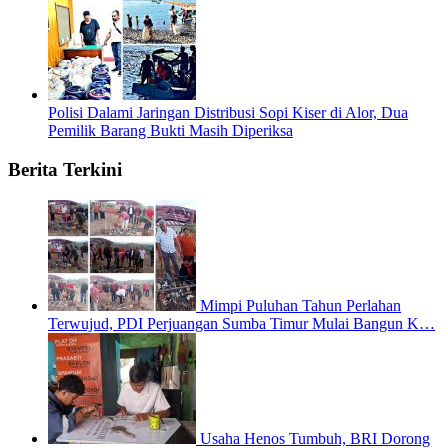
Polisi Dalami Jaringan Distribusi Sopi Kiser di Alor, Dua
Pemilik Barang Bukti Masih Diperiksa
Berita Terkini
Mimpi Puluhan Tahun Perlahan
Terwujud, PDI Perjuangan Sumba Timur Mulai Bangun K…
Usaha Henos Tumbuh, BRI Dorong