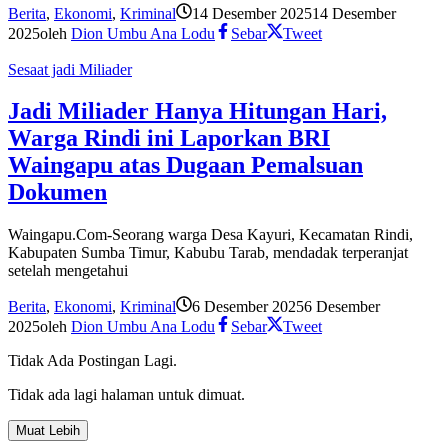
Berita
,
Ekonomi
,
Kriminal
14 Desember 2025
14 Desember
2025
oleh
Dion Umbu Ana Lodu
Sebar
Tweet
Sesaat jadi Miliader
Jadi Miliader Hanya Hitungan Hari,
Warga Rindi ini Laporkan BRI
Waingapu atas Dugaan Pemalsuan
Dokumen
Waingapu.Com-Seorang warga Desa Kayuri, Kecamatan Rindi,
Kabupaten Sumba Timur, Kabubu Tarab, mendadak terperanjat
setelah mengetahui
Berita
,
Ekonomi
,
Kriminal
6 Desember 2025
6 Desember
2025
oleh
Dion Umbu Ana Lodu
Sebar
Tweet
Tidak Ada Postingan Lagi.
Tidak ada lagi halaman untuk dimuat.
Muat Lebih