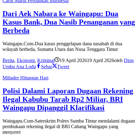
Carut Marut Perbankan Indonesia
Dari Aek Nabara ke Waingapu: Dua
Kasus Bank, Dua Nasib Penanganan yang
Berbeda
Waingapu.Com-Dua kasus penggelapan dana nasabah di dua
wilayah berbeda, Sumatra Utara dan Nusa Tenggara Timur
Berita
,
Ekonomi
,
Kriminal
19 April 2026
19 April 2026
oleh
Dion
Umbu Ana Lodu
Sebar
Tweet
Miliader Hitungan Hari
Polisi Dalami Laporan Dugaan Rekening
Ilegal Kabubu Tarab Rp2 Miliar, BRI
Waingapu Dipanggil Klarifikasi
Waingapu.Com-Satreskrim Polres Sumba Timur mendalami dugaan
pembukaan rekening ilegal di BRI Cabang Waingapu yang
menyeret