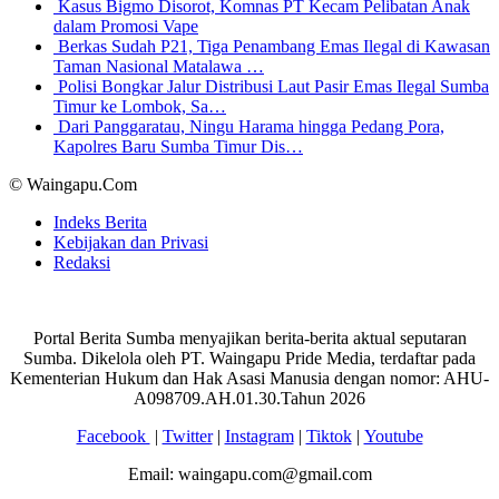
Kasus Bigmo Disorot, Komnas PT Kecam Pelibatan Anak
dalam Promosi Vape
Berkas Sudah P21, Tiga Penambang Emas Ilegal di Kawasan
Taman Nasional Matalawa …
Polisi Bongkar Jalur Distribusi Laut Pasir Emas Ilegal Sumba
Timur ke Lombok, Sa…
Dari Panggaratau, Ningu Harama hingga Pedang Pora,
Kapolres Baru Sumba Timur Dis…
© Waingapu.Com
Indeks Berita
Kebijakan dan Privasi
Redaksi
Portal Berita Sumba menyajikan berita-berita aktual seputaran
Sumba. Dikelola oleh PT. Waingapu Pride Media, terdaftar pada
Kementerian Hukum dan Hak Asasi Manusia dengan nomor: AHU-
A098709.AH.01.30.Tahun 2026
Facebook
|
Twitter
|
Instagram
|
Tiktok
|
Youtube
Email: waingapu.com@gmail.com