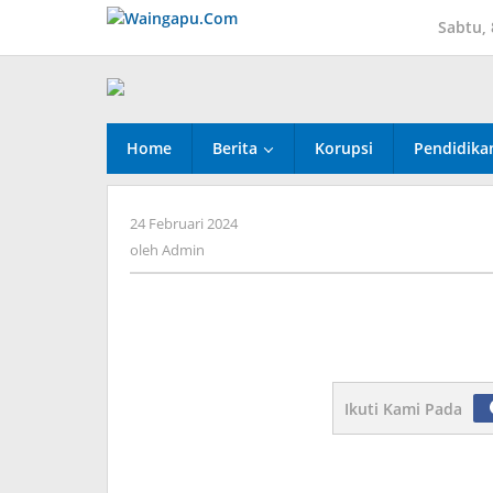
Lewati
Sabtu,
ke
konten
Home
Berita
Korupsi
Pendidika
oleh
24 Februari 2024
Admin
oleh
Admin
Ikuti Kami Pada