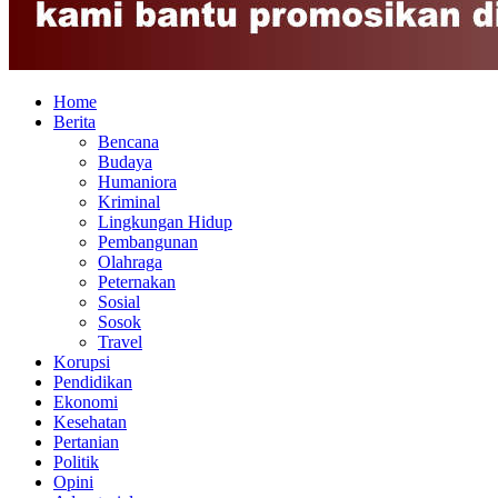
Home
Berita
Bencana
Budaya
Humaniora
Kriminal
Lingkungan Hidup
Pembangunan
Olahraga
Peternakan
Sosial
Sosok
Travel
Korupsi
Pendidikan
Ekonomi
Kesehatan
Pertanian
Politik
Opini