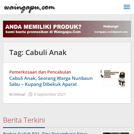
Lewati
ke
konten
Tag:
Cabuli Anak
Pemerkosaan dan Pencabulan
Cabuli Anak, Seorang Warga Nunbaun
Sabu – Kupang Dibekuk Aparat
oleh
Kriminal
5 September 2021
Admin
Berita Terkini
Berkas Sudah P21, Tiga Penambang Emas