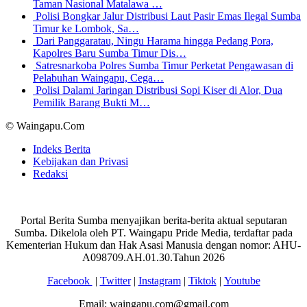
Taman Nasional Matalawa …
Polisi Bongkar Jalur Distribusi Laut Pasir Emas Ilegal Sumba
Timur ke Lombok, Sa…
Dari Panggaratau, Ningu Harama hingga Pedang Pora,
Kapolres Baru Sumba Timur Dis…
Satresnarkoba Polres Sumba Timur Perketat Pengawasan di
Pelabuhan Waingapu, Cega…
Polisi Dalami Jaringan Distribusi Sopi Kiser di Alor, Dua
Pemilik Barang Bukti M…
© Waingapu.Com
Indeks Berita
Kebijakan dan Privasi
Redaksi
Portal Berita Sumba menyajikan berita-berita aktual seputaran
Sumba. Dikelola oleh PT. Waingapu Pride Media, terdaftar pada
Kementerian Hukum dan Hak Asasi Manusia dengan nomor: AHU-
A098709.AH.01.30.Tahun 2026
Facebook
|
Twitter
|
Instagram
|
Tiktok
|
Youtube
Email: waingapu.com@gmail.com