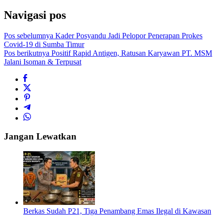
Navigasi pos
Pos sebelumnya
Kader Posyandu Jadi Pelopor Penerapan Prokes
Covid-19 di Sumba Timur
Pos berikutnya
Positif Rapid Antigen, Ratusan Karyawan PT. MSM
Jalani Isoman & Terpusat
Jangan Lewatkan
Berkas Sudah P21, Tiga Penambang Emas Ilegal di Kawasan