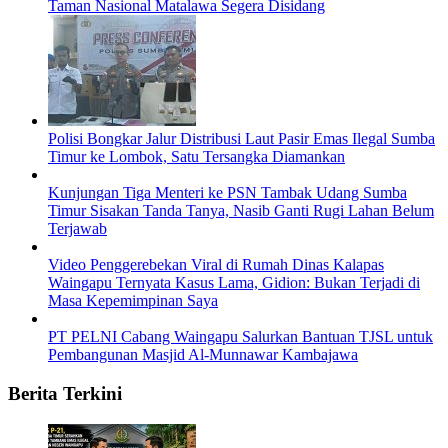
Taman Nasional Matalawa Segera Disidang
Polisi Bongkar Jalur Distribusi Laut Pasir Emas Ilegal Sumba
Timur ke Lombok, Satu Tersangka Diamankan
Kunjungan Tiga Menteri ke PSN Tambak Udang Sumba
Timur Sisakan Tanda Tanya, Nasib Ganti Rugi Lahan Belum
Terjawab
Video Penggerebekan Viral di Rumah Dinas Kalapas
Waingapu Ternyata Kasus Lama, Gidion: Bukan Terjadi di
Masa Kepemimpinan Saya
PT PELNI Cabang Waingapu Salurkan Bantuan TJSL untuk
Pembangunan Masjid Al-Munnawar Kambajawa
Berita Terkini