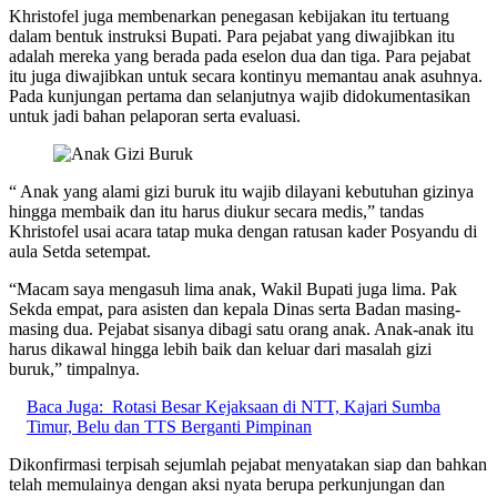
Khristofel juga membenarkan penegasan kebijakan itu tertuang
dalam bentuk instruksi Bupati. Para pejabat yang diwajibkan itu
adalah mereka yang berada pada eselon dua dan tiga. Para pejabat
itu juga diwajibkan untuk secara kontinyu memantau anak asuhnya.
Pada kunjungan pertama dan selanjutnya wajib didokumentasikan
untuk jadi bahan pelaporan serta evaluasi.
“ Anak yang alami gizi buruk itu wajib dilayani kebutuhan gizinya
hingga membaik dan itu harus diukur secara medis,” tandas
Khristofel usai acara tatap muka dengan ratusan kader Posyandu di
aula Setda setempat.
“Macam saya mengasuh lima anak, Wakil Bupati juga lima. Pak
Sekda empat, para asisten dan kepala Dinas serta Badan masing-
masing dua. Pejabat sisanya dibagi satu orang anak. Anak-anak itu
harus dikawal hingga lebih baik dan keluar dari masalah gizi
buruk,” timpalnya.
Baca Juga:
Rotasi Besar Kejaksaan di NTT, Kajari Sumba
Timur, Belu dan TTS Berganti Pimpinan
Dikonfirmasi terpisah sejumlah pejabat menyatakan siap dan bahkan
telah memulainya dengan aksi nyata berupa perkunjungan dan