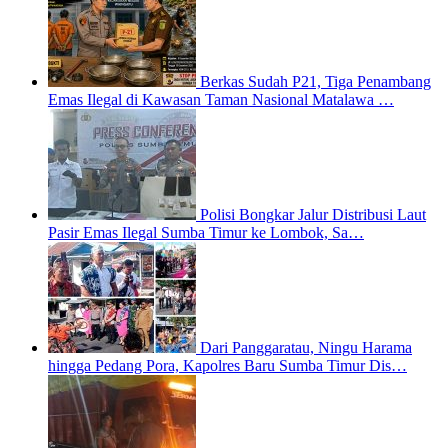
Berkas Sudah P21, Tiga Penambang
Emas Ilegal di Kawasan Taman Nasional Matalawa …
Polisi Bongkar Jalur Distribusi Laut
Pasir Emas Ilegal Sumba Timur ke Lombok, Sa…
Dari Panggaratau, Ningu Harama
hingga Pedang Pora, Kapolres Baru Sumba Timur Dis…