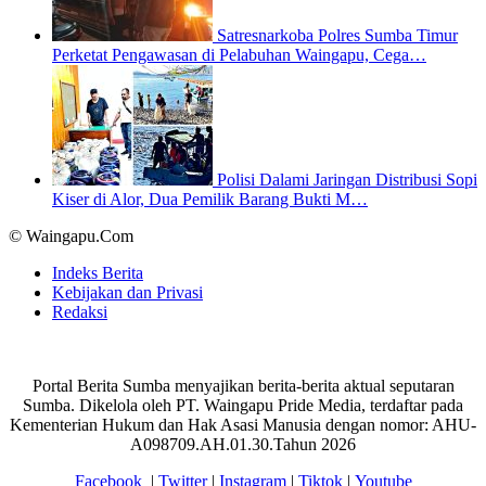
Satresnarkoba Polres Sumba Timur
Perketat Pengawasan di Pelabuhan Waingapu, Cega…
Polisi Dalami Jaringan Distribusi Sopi
Kiser di Alor, Dua Pemilik Barang Bukti M…
© Waingapu.Com
Indeks Berita
Kebijakan dan Privasi
Redaksi
Portal Berita Sumba menyajikan berita-berita aktual seputaran
Sumba. Dikelola oleh PT. Waingapu Pride Media, terdaftar pada
Kementerian Hukum dan Hak Asasi Manusia dengan nomor: AHU-
A098709.AH.01.30.Tahun 2026
Facebook
|
Twitter
|
Instagram
|
Tiktok
|
Youtube