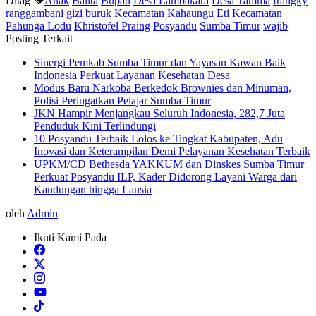
Ditag
Anak
Balita
Bupati
Desa Lambakara
Desa Tamma
frangky
ranggambani
gizi buruk
Kecamatan Kahaungu Eti
Kecamatan
Pahunga Lodu
Khristofel Praing
Posyandu
Sumba Timur
wajib
Posting Terkait
Sinergi Pemkab Sumba Timur dan Yayasan Kawan Baik
Indonesia Perkuat Layanan Kesehatan Desa
Modus Baru Narkoba Berkedok Brownies dan Minuman,
Polisi Peringatkan Pelajar Sumba Timur
JKN Hampir Menjangkau Seluruh Indonesia, 282,7 Juta
Penduduk Kini Terlindungi
10 Posyandu Terbaik Lolos ke Tingkat Kabupaten, Adu
Inovasi dan Keterampilan Demi Pelayanan Kesehatan Terbaik
UPKM/CD Bethesda YAKKUM dan Dinskes Sumba Timur
Perkuat Posyandu ILP, Kader Didorong Layani Warga dari
Kandungan hingga Lansia
oleh
Admin
Ikuti Kami Pada