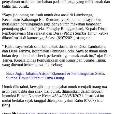
penyaluran makanan tambahan pada keluarga yang miliki anak dan
balita gizi buruk.
“Saya jadi orang tua asuh untuk dua anak di Laimbonga,
Kecamatan Kahaungu Eti. Rencananya Sabtu nanti saya akan
melakukan perkunjungan juga penyaluran makanan tambahan
penunjang gizi anak,” jelas Frangky Ranggambani, Kepala Dinas
Pemberdayaan Masyarakat dan Desa (PMD) Sumba Timur, ketika
dikonfirmasi di kantornya, Selasa (6/07/2021) siang tadi.
“ Kalau saya sudah salurkan untuk dua anak di Desa Lambakara
dan Desa Tamma, kecamatan Pahunga Lodu. Saya pastikan nanti
bulan depan kembali check perkembangan anak-anak itu,” ujar Pura
Tanya, Kepala Dinas Perpustakaan dan Kearsipan Sumba Timur,
yang ditemui beberapa saat berselang.
Baca Juga:
Jabatan Asisten Ekonomi & Pembangunan Setda.
Sumba Timur ‘Direbut’ Lima Orang
Untuk diketahui, kewajiban para pejabat untuk menjadi orang tua
asuh bagi balita dan anak gizi buruk, dituangkan dalam sebuah
Instruksi Bupati Nomor: Kesra.463.4/983/VI/2021. Instruksi itu
mulai berlaku sejak tanggal ditetapkan yakni Rabu (07/07) lalu.
(ion)