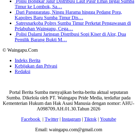
Polisi Bongkar Jalur Distribusi Laut Pasir Emas Ilegal Sumba
Timur ke Lombok, Sa…
Dari Panggaratau, Ningu Harama hingga Pedang Pora,
Kapolres Baru Sumba Timur Dis…
Satresnarkoba Polres Sumba Timur Perketat Pengawasan di
Pelabuhan Waingapu, Cega…
Polisi Dalami Jaringan Distribusi Sopi Kiser di Alor, Dua
Pemilik Barang Bukti M…
© Waingapu.Com
Indeks Berita
Kebijakan dan Privasi
Redaksi
Portal Berita Sumba menyajikan berita-berita aktual seputaran
Sumba. Dikelola oleh PT. Waingapu Pride Media, terdaftar pada
Kementerian Hukum dan Hak Asasi Manusia dengan nomor: AHU-
A098709.AH.01.30.Tahun 2026
Facebook
|
Twitter
|
Instagram
|
Tiktok
|
Youtube
Email: waingapu.com@gmail.com