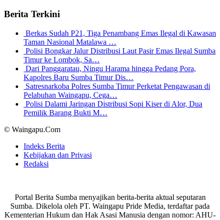
Berita Terkini
Berkas Sudah P21, Tiga Penambang Emas Ilegal di Kawasan
Taman Nasional Matalawa …
Polisi Bongkar Jalur Distribusi Laut Pasir Emas Ilegal Sumba
Timur ke Lombok, Sa…
Dari Panggaratau, Ningu Harama hingga Pedang Pora,
Kapolres Baru Sumba Timur Dis…
Satresnarkoba Polres Sumba Timur Perketat Pengawasan di
Pelabuhan Waingapu, Cega…
Polisi Dalami Jaringan Distribusi Sopi Kiser di Alor, Dua
Pemilik Barang Bukti M…
© Waingapu.Com
Indeks Berita
Kebijakan dan Privasi
Redaksi
Portal Berita Sumba menyajikan berita-berita aktual seputaran
Sumba. Dikelola oleh PT. Waingapu Pride Media, terdaftar pada
Kementerian Hukum dan Hak Asasi Manusia dengan nomor: AHU-