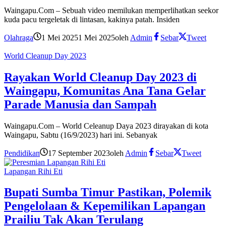
Waingapu.Com – Sebuah video memilukan memperlihatkan seekor
kuda pacu tergeletak di lintasan, kakinya patah. Insiden
Olahraga
1 Mei 2025
1 Mei 2025
oleh
Admin
Sebar
Tweet
World Cleanup Day 2023
Rayakan World Cleanup Day 2023 di
Waingapu, Komunitas Ana Tana Gelar
Parade Manusia dan Sampah
Waingapu.Com – World Celeanup Daya 2023 dirayakan di kota
Waingapu, Sabtu (16/9/2023) hari ini. Sebanyak
Pendidikan
17 September 2023
oleh
Admin
Sebar
Tweet
Lapangan Rihi Eti
Bupati Sumba Timur Pastikan, Polemik
Pengelolaan & Kepemilikan Lapangan
Prailiu Tak Akan Terulang