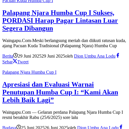
Pacuan Kuda Humba Cup I
Palapang Njara Humba Cup I Sukses,
PORDASI Harap Pagar Lintasan Luar
Segera Dibangun
Waingapu.Com-Meski berlangsung meriah dan diikuti ratusan kuda,
ajang Pacuan Kuda Tradisional (Palapanng Njara) Humba Cup
Berita
29 Juni 2025
29 Juni 2025
oleh
Dion Umbu Ana Lodu
Sebar
Tweet
Palapang Njara Humba Cup I
Apresiasi dan Evaluasi Warnai
Penutupan Humba Cup I: “Kami Akan
Lebih Baik Lagi”
Waingapu.Com — Gelaran perdana Palapang Njara Humba Cup I
resmi berakhir Rabu (25/6/2025) sore lalu
Budaya
25 Juni 2025
26 Juni 2025
oleh
Dion Umbu Ana Lodu