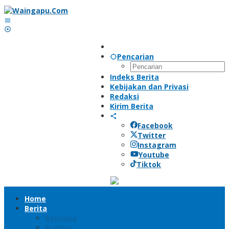
Lewati
ke
konten
Pencarian
Indeks Berita
Kebijakan dan Privasi
Redaksi
Kirim Berita
Facebook
Twitter
Instagram
Youtube
Tiktok
Home
Berita
Bencana
Budaya