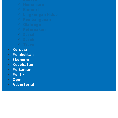
Humaniora
Kriminal
Lingkungan Hidup
Pembangunan
Olahraga
Peternakan
Sosial
Sosok
Travel
Korupsi
Pendidikan
Ekonomi
Kesehatan
Pertanian
Politik
Opini
Advertorial