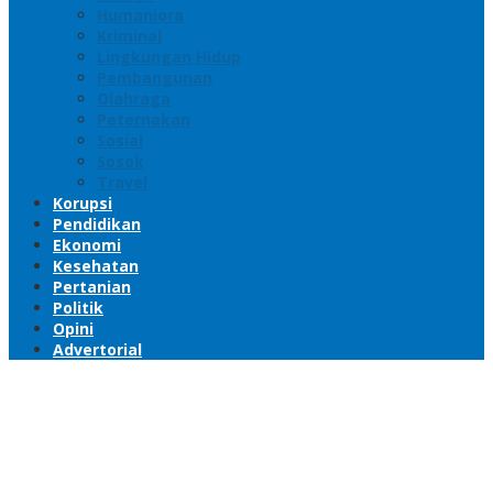
Humaniora
Kriminal
Lingkungan Hidup
Pembangunan
Olahraga
Peternakan
Sosial
Sosok
Travel
Korupsi
Pendidikan
Ekonomi
Kesehatan
Pertanian
Politik
Opini
Advertorial