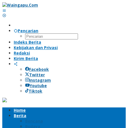
Lewati
ke
konten
Pencarian
Indeks Berita
Kebijakan dan Privasi
Redaksi
Kirim Berita
Facebook
Twitter
Instagram
Youtube
Tiktok
Home
Berita
Bencana
Budaya