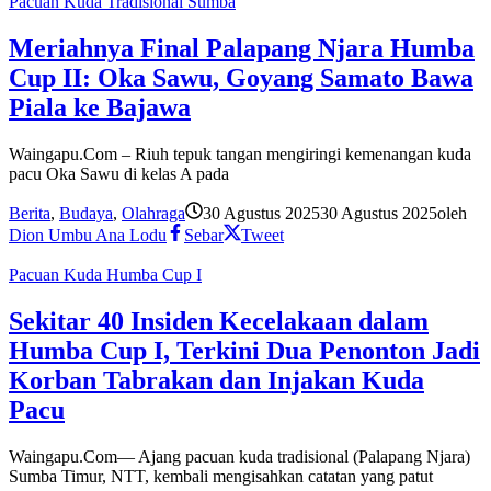
Pacuan Kuda Tradisional Sumba
Meriahnya Final Palapang Njara Humba
Cup II: Oka Sawu, Goyang Samato Bawa
Piala ke Bajawa
Waingapu.Com – Riuh tepuk tangan mengiringi kemenangan kuda
pacu Oka Sawu di kelas A pada
Berita
,
Budaya
,
Olahraga
30 Agustus 2025
30 Agustus 2025
oleh
Dion Umbu Ana Lodu
Sebar
Tweet
Pacuan Kuda Humba Cup I
Sekitar 40 Insiden Kecelakaan dalam
Humba Cup I, Terkini Dua Penonton Jadi
Korban Tabrakan dan Injakan Kuda
Pacu
Waingapu.Com— Ajang pacuan kuda tradisional (Palapang Njara)
Sumba Timur, NTT, kembali mengisahkan catatan yang patut