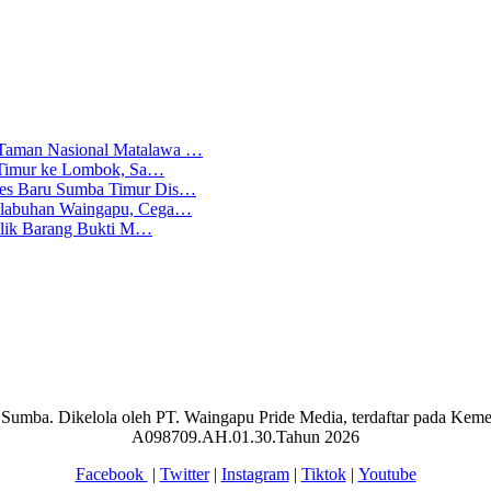
 Taman Nasional Matalawa …
ba Timur ke Lombok, Sa…
lres Baru Sumba Timur Dis…
Pelabuhan Waingapu, Cega…
emilik Barang Bukti M…
aran Sumba. Dikelola oleh PT. Waingapu Pride Media, terdaftar pada 
A098709.AH.01.30.Tahun 2026
Facebook
|
Twitter
|
Instagram
|
Tiktok
|
Youtube