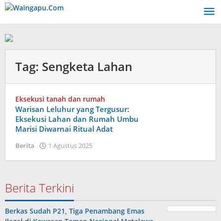
Lewati
ke
konten
Tag:
Sengketa Lahan
Eksekusi tanah dan rumah
Warisan Leluhur yang Tergusur:
Eksekusi Lahan dan Rumah Umbu
Marisi Diwarnai Ritual Adat
oleh
Berita
1 Agustus 2025
Dion
Umbu
Ana
Lodu
Berita Terkini
Berkas Sudah P21, Tiga Penambang Emas