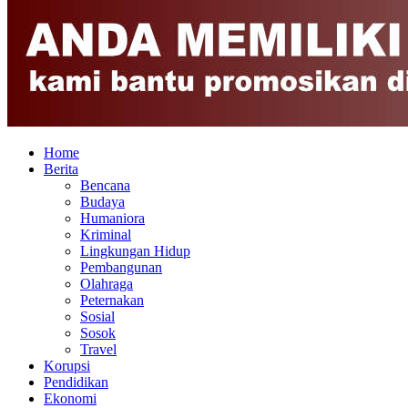
Home
Berita
Bencana
Budaya
Humaniora
Kriminal
Lingkungan Hidup
Pembangunan
Olahraga
Peternakan
Sosial
Sosok
Travel
Korupsi
Pendidikan
Ekonomi