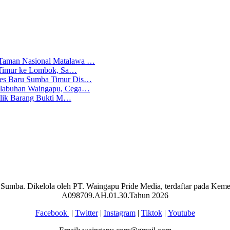
 Taman Nasional Matalawa …
ba Timur ke Lombok, Sa…
lres Baru Sumba Timur Dis…
Pelabuhan Waingapu, Cega…
emilik Barang Bukti M…
aran Sumba. Dikelola oleh PT. Waingapu Pride Media, terdaftar pada 
A098709.AH.01.30.Tahun 2026
Facebook
|
Twitter
|
Instagram
|
Tiktok
|
Youtube