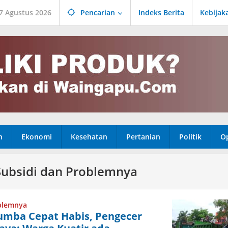
 7 Agustus 2026
Pencarian
Indeks Berita
Kebijak
n
Ekonomi
Kesehatan
Pertanian
Politik
Op
ubsidi dan Problemnya
blemnya
umba Cepat Habis, Pengecer