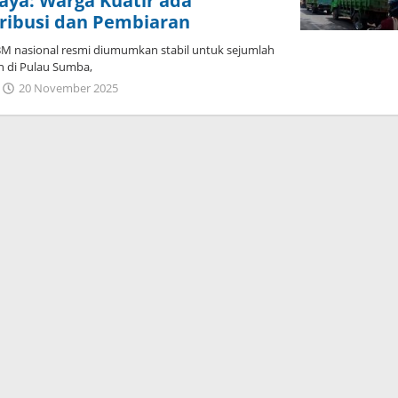
aya: Warga Kuatir ada
tribusi dan Pembiaran
 nasional resmi diumumkan stabil untuk sejumlah
n di Pulau Sumba,
oleh
20 November 2025
Dion
Umbu
Ana
Lodu