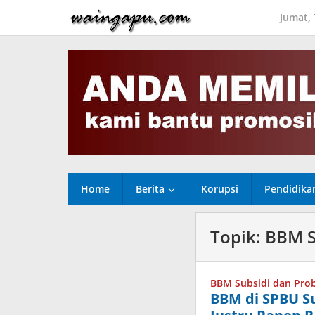
Lewati
Jumat,
ke
konten
Home
Berita
Korupsi
Pendidika
Topik:
BBM S
BBM Subsidi dan Pro
BBM di SPBU S