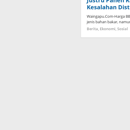
Justru Panen R
Kesalahan Dis
Waingapu.Com-Harga BBM
jenis bahan bakar, namu
Berita
,
Ekonomi
,
Sosial