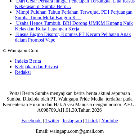
Dari Gelar Perkara hingga Penetapan Tersangka, Dua Kasus
Kekerasan di Sumba Berp…
Mimpi Puluhan Tahun Perlahan Terwujud, PDI Perjuangan
Sumba Timur Mulai Bangun K…
Usaha Henos Tumbuh, BRI Dorong UMKM Kupang Naik
Kelas dan Buka Lapangan Kerja
Kasus Bigmo Disorot, Komnas PT Kecam Pelibatan Anak
dalam Promosi Vape
© Waingapu.Com
Indeks Berita
Kebijakan dan Privasi
Redaksi
Portal Berita Sumba menyajikan berita-berita aktual seputaran
Sumba. Dikelola oleh PT. Waingapu Pride Media, terdaftar pada
Kementerian Hukum dan Hak Asasi Manusia dengan nomor: AHU-
A098709.AH.01.30.Tahun 2026
Facebook
|
Twitter
|
Instagram
|
Tiktok
|
Youtube
Email: waingapu.com@gmail.com