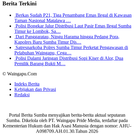
Berita Terkini
Berkas Sudah P21, Tiga Penambang Emas Ilegal di Kawasan
Taman Nasional Matalawa …
Polisi Bongkar Jalur Distribusi Laut Pasir Emas Ilegal Sumba
Timur ke Lombok, Sa…
Dari Panggaratau, Ningu Harama hingga Pedang Pora,
Kapolres Baru Sumba Timur Dis…
Satresnarkoba Polres Sumba Timur Perketat Pengawasan di
Pelabuhan Waingapu, Cega…
Polisi Dalami Jaringan Distribusi Sopi Kiser di Alor, Dua
Pemilik Barang Bukti M…
© Waingapu.Com
Indeks Berita
Kebijakan dan Privasi
Redaksi
Portal Berita Sumba menyajikan berita-berita aktual seputaran
Sumba. Dikelola oleh PT. Waingapu Pride Media, terdaftar pada
Kementerian Hukum dan Hak Asasi Manusia dengan nomor: AHU-
A098709.AH.01.30.Tahun 2026