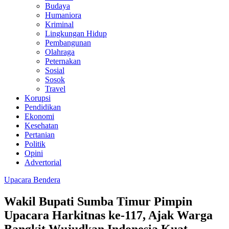
Budaya
Humaniora
Kriminal
Lingkungan Hidup
Pembangunan
Olahraga
Peternakan
Sosial
Sosok
Travel
Korupsi
Pendidikan
Ekonomi
Kesehatan
Pertanian
Politik
Opini
Advertorial
Upacara Bendera
Wakil Bupati Sumba Timur Pimpin
Upacara Harkitnas ke-117, Ajak Warga
Bangkit Wujudkan Indonesia Kuat