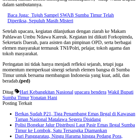
dalam sambutannya.
Baca Juga:
Tujuh Sampel SWAB Sumba Timur Telah
Diperiksa, Sepuluh Masih Misteri
Setelah upacara, kegiatan dilanjutkan dengan ziarah ke Makam
Pahlawan Umbu Ndawa Kareuk. Kegiatan ini diikuti Forkopimda,
Sekretaris Daerah, para asisten dan pimpinan OPD, serta berbagai
elemen masyarakat termasuk TNI/Polri, pelajar, tokoh agama dan
tokoh masyarakat.
Peringatan ini tidak hanya menjadi refleksi sejarah, tetapi juga
momentum memperkuat sinergi seluruh elemen bangsa di Sumba
Timur untuk bersama membangun Indonesia yang kuat, adil, dan
beradab.
(ped)
Ditag
Hari Kebangkitan Nasional
upacara bendera
Wakil Bupati
Sumba Timur
Yonatan Hani
Posting Terkait
Berkas Sudah P21, Tiga Penambang Emas Ilegal di Kawasan
Taman Nasional Matalawa Segera Disidang
Polisi Bongkar Jalur Distribusi Laut Pasir Emas Ilegal Sumba
Timur ke Lombok, Satu Tersangka Diamankan
Dari Panggaratau, Ningu Harama hingga Pedang Pora,