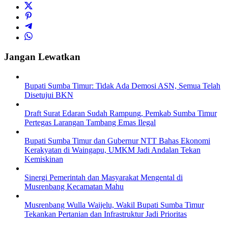
Jangan Lewatkan
Bupati Sumba Timur: Tidak Ada Demosi ASN, Semua Telah
Disetujui BKN
Draft Surat Edaran Sudah Rampung, Pemkab Sumba Timur
Pertegas Larangan Tambang Emas Ilegal
Bupati Sumba Timur dan Gubernur NTT Bahas Ekonomi
Kerakyatan di Waingapu, UMKM Jadi Andalan Tekan
Kemiskinan
Sinergi Pemerintah dan Masyarakat Mengental di
Musrenbang Kecamatan Mahu
Musrenbang Wulla Waijelu, Wakil Bupati Sumba Timur
Tekankan Pertanian dan Infrastruktur Jadi Prioritas