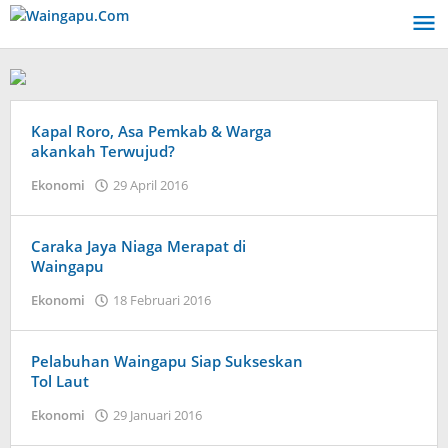
Lewati
ke
konten
Kapal Roro, Asa Pemkab & Warga
akankah Terwujud?
oleh
Ekonomi
29 April 2016
Admin
Caraka Jaya Niaga Merapat di
Waingapu
oleh
Ekonomi
18 Februari 2016
Admin
Pelabuhan Waingapu Siap Sukseskan
Tol Laut
oleh
Ekonomi
29 Januari 2016
Admin