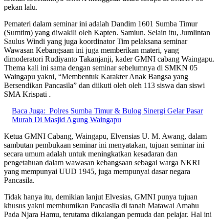
pekan lalu.
Pemateri dalam seminar ini adalah Dandim 1601 Sumba Timur
(Sumtim) yang diwakili oleh Kapten. Samiun. Selain itu, Jumlintan
Saulus Windi yang juga koordinator Tim pelaksana seminar
Wawasan Kebangsaan ini juga memberikan materi, yang
dimoderatori Rudiyanto Takanjanji, kader GMNI cabang Waingapu.
Thema kali ini sama dengan seminar sebelumnya di SMKN 05
Waingapu yakni, “Membentuk Karakter Anak Bangsa yang
Bersendikan Pancasila” dan diikuti oleh oleh 113 siswa dan siswi
SMA Krispati .
Baca Juga:
Polres Sumba Timur & Bulog Sinergi Gelar Pasar
Murah Di Masjid Agung Waingapu
Ketua GMNI Cabang, Waingapu, Elvensias U. M. Awang, dalam
sambutan pembukaan seminar ini menyatakan, tujuan seminar ini
secara umum adalah untuk meningkatkan kesadaran dan
pengetahuan dalam wawasan kebangsaan sebagai warga NKRI
yang mempunyai UUD 1945, juga mempunyai dasar negara
Pancasila.
Tidak hanya itu, demikian lanjut Elvesias, GMNI punya tujuan
khusus yakni membumikan Pancasila di tanah Matawai Amahu
Pada Njara Hamu, terutama dikalangan pemuda dan pelajar. Hal ini