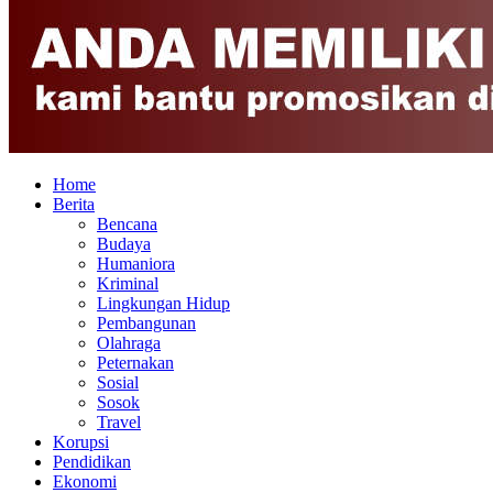
Home
Berita
Bencana
Budaya
Humaniora
Kriminal
Lingkungan Hidup
Pembangunan
Olahraga
Peternakan
Sosial
Sosok
Travel
Korupsi
Pendidikan
Ekonomi