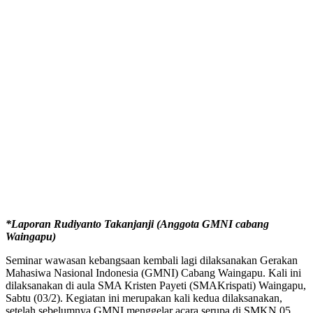
*Laporan Rudiyanto Takanjanji (Anggota GMNI cabang
Waingapu)
Seminar wawasan kebangsaan kembali lagi dilaksanakan Gerakan
Mahasiwa Nasional Indonesia (GMNI) Cabang Waingapu. Kali ini
dilaksanakan di aula SMA Kristen Payeti (SMAKrispati) Waingapu,
Sabtu (03/2). Kegiatan ini merupakan kali kedua dilaksanakan,
setelah sebelumnya GMNI menggelar acara serupa di SMKN 05