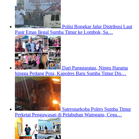
Polisi Bongkar Jalur Distribusi Laut
Pasir Emas Ilegal Sumba Timur ke Lombok, Sa…
Dari Panggaratau, Ningu Harama
hingga Pedang Pora, Kapolres Baru Sumba Timur Dis…
Satresnarkoba Polres Sumba Timur
Perketat Pengawasan di Pelabuhan Waingapu, Cega…