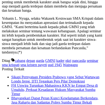
penting untuk membetuk karakter anak bangsa sejak dini, hingga
siap menjadi garda terdepan dalam membela dan menjaga persatuan
dan kesatuan banga.
Yohanis L. Nyuga, selaku Wakasek Kesiswaan SMA Krispati dalam
kesempatan itu menyatakan apreasiasi dan terimakasih kepada
GMNI. “Kami berterima kasih kepada pihak GMNI yang telah
melakukan seminar tentang wawasan kebangsaan. Apalagi seminar
ini lebih kepada pembentukan karakter. Hal seperti inilah yang kami
sangat harapkan untuk membentuk sejak saat ini karakter siswa-
siswa menjadi lebih baik dan siap jadi garda terdepan dalam
membela persatuan dan kesatuan berlandaskan Pancasila,”
tandasnya.(*)
Ditag
cabang
depan
garda
GMNI
kader
nkri
pancasila
seminar
sma krispati
sma kristen payeti
uud 1945
Waingapu
Posting Terkait
Sikapi Pernyataan Presiden Prabowo yang Sebut Wartawan
Londo Ireng, IJTI Tegaskan Pers Pilar Demokrasi
FH Unwira Turunkan Mahasiswa KKN ke Empat Desa di
Umalulu, Perkuat Kesadaran Hukum Masyarakat Sumba
Timur
Bhayangkari Dapat Peran Kunci Keselamatan Berkendara,
Jasa Raharja dan Satlantas Polres Sumba Timur Bekali