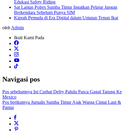
Edukasi Safety Riding
Sat Lantas Polres Sumba Timur Ingatkan Pelajar Jangan
Berkendara Sebelum Punya SIM
Kiprah Pemuda di Era Digital dalam Untaian Tenun Ikat
oleh
Admin
Ikuti Kami Pada
Navigasi pos
Pos sebelumnya
Ini Curhat Defry Palulu Pasca Gagal Tarung Ke
Mexico
Pos berikutnya
Jurnalis Sumba Timur Ajak Warga Cintai Laut &
Pantai