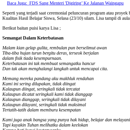
Baca Juga:
FDS Sang Menteri 'Digiring’ Ke Jalanan Waingapu
Seperti yang terjadi saat ceremonial peluncuran program atau proy
Kualitas Hasil Belajar Siswa, Selasa (23/10) silam. Lisa tampil di au
Berikut baitan puisi karya Lisa ;
Semangat Dalam Keterbatasan
Malam kian gelap gulita, rembulan pun berselimut awan
Tiba-tiba hujan turun bergitu deras, terseok berjalan
dalam fisik tiada kesempurnaan.
Keterbatasan ini tak membuat semangatku hancur
Dan tak akan menghalangi langkah untuk mencapai cita.
Memang mereka pandang aku makhluk rendahan
Kami ini sering dilupakan, tidak diingat
Kalaupun diingat, seringkali tidak tercatat
Kalaupun dicatat seringkali kami tidak dianggap
Kalaupun dianggap, seringkali tidak dilayani
Kalaupun dilayani, seringkali tidak maksimal
Tertatih-tatih dalam memburu kesempatan
Kami juga anak bangsa yang punya hak hidup, belajar dan melayani
Tapi kuyakin Tuhan melihatku dalam keelokan