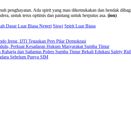
penuh penghayatan. Ada spirit yang mau dikemukakan dan hendak dibagi
era, untuk terus optimis dan pantang untuk berputus asa.
(ion)
ah Dasar Luar Biasa Negeri
Siswi
Spirit Luar Biasa
do Ireng, IJTI Tegaskan Pers Pilar Demokrasi
ulu, Perkuat Kesadaran Hukum Masyarakat Sumba Timur
Raharja dan Satlantas Polres Sumba Timur Bekali Edukasi Safety Rid
endara Sebelum Punya SIM