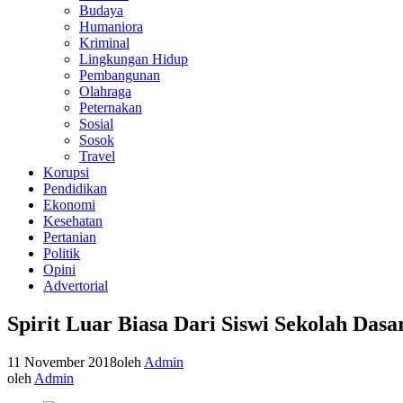
Budaya
Humaniora
Kriminal
Lingkungan Hidup
Pembangunan
Olahraga
Peternakan
Sosial
Sosok
Travel
Korupsi
Pendidikan
Ekonomi
Kesehatan
Pertanian
Politik
Opini
Advertorial
Spirit Luar Biasa Dari Siswi Sekolah Das
11 November 2018
oleh
Admin
oleh
Admin