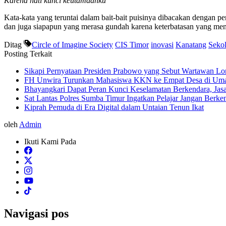
Karena hati kunci keutamaanku
Kata-kata yang teruntai dalam bait-bait puisinya dibacakan dengan 
dan juga siapapun yang merasa gundah karena keterbatasan yang mend
Ditag
Circle of Imagine Society
CIS Timor
inovasi
Kanatang
Sekol
Posting Terkait
Sikapi Pernyataan Presiden Prabowo yang Sebut Wartawan Lon
FH Unwira Turunkan Mahasiswa KKN ke Empat Desa di Umal
Bhayangkari Dapat Peran Kunci Keselamatan Berkendara, Jasa 
Sat Lantas Polres Sumba Timur Ingatkan Pelajar Jangan Berk
Kiprah Pemuda di Era Digital dalam Untaian Tenun Ikat
oleh
Admin
Ikuti Kami Pada
Navigasi pos