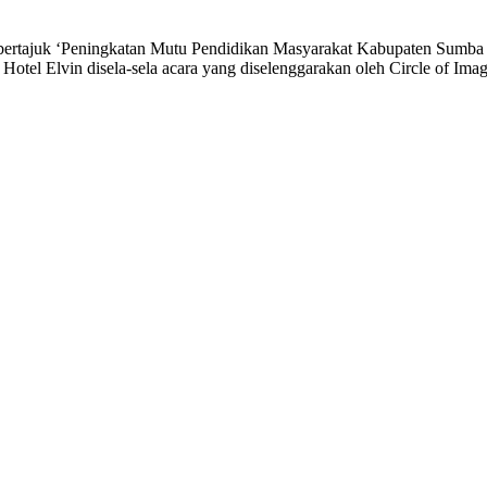
ek bertajuk ‘Peningkatan Mutu Pendidikan Masyarakat Kabupaten Sumb
la Hotel Elvin disela-sela acara yang diselenggarakan oleh Circle of I