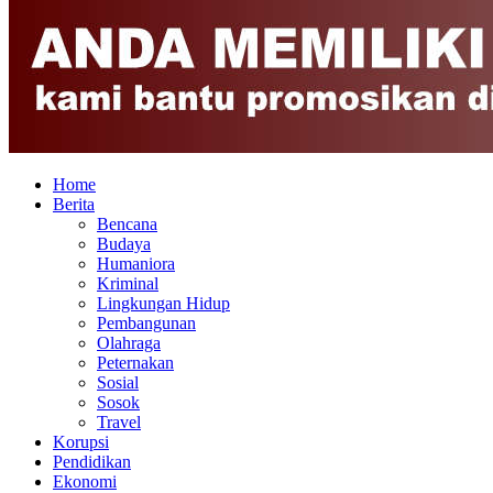
Home
Berita
Bencana
Budaya
Humaniora
Kriminal
Lingkungan Hidup
Pembangunan
Olahraga
Peternakan
Sosial
Sosok
Travel
Korupsi
Pendidikan
Ekonomi