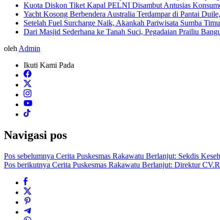
Kuota Diskon Tiket Kapal PELNI Disambut Antusias Konsum
Yacht Kosong Berbendera Australia Terdampar di Pantai Duil
Setelah Fuel Surcharge Naik, Akankah Pariwisata Sumba Tim
Dari Masjid Sederhana ke Tanah Suci, Pegadaian Prailiu Ban
oleh
Admin
Ikuti Kami Pada
Navigasi pos
Pos sebelumnya
Cerita Puskesmas Rakawatu Berlanjut: Sekdis Kese
Pos berikutnya
Cerita Puskesmas Rakawatu Berlanjut: Direktur CV.R