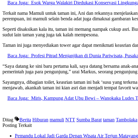
Baca Juga:
Esok Warga Walakiri Diedukasi Konservasi Lingkun
Terkait nama Mamuli untuk taman ini, Ani dan rekannya menjelaskan
perempuan, ini mamuli selain benda adat juga dimaknai gambaran k
Seperti disaksikan kala itu, taman ini memang nampak cukup asri. B
sudut lain taman yang juga tak kalah mempesona.
Taman ini juga menyediakan tower agar dapat menikmati keasrian dan
Baca Juga:
Profesi Pitrad Menjanjikan di Dunia Pariwisata, Pusak
“Saya datang ke sini baru pertama kali, saya datang bersama anak-an
pemerintah juga para pengunjung,” urai Markus, seorang pengunjung
Sayangnya, dibagian toilet, keasrian taman ini bak ‘susu yang terken
menjawab, akankah taman ini kian asri dan menjadi tempat favorit war
Baca Juga:
Miris, Kampung Adat Ubu Bewi – Wanokaka Ludes T
Ditag
Berita
Hiburan
mamuli
NTT
Sumba Barat
taman
Tambolaka
Posting Terkait
Pemandu Lokal Jadi Garda Depan Wisata Air Terjun Matayan