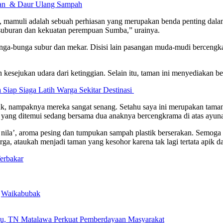
gan & Daur Ulang Sampah
, mamuli adalah sebuah perhiasan yang merupakan benda penting dala
esuburan dan kekuatan perempuan Sumba,” urainya.
unga-bunga subur dan mekar. Disisi lain pasangan muda-mudi bercengka
 kesejukan udara dari ketinggian. Selain itu, taman ini menyediakan 
a Siap Siaga Latih Warga Sekitar Destinasi
ak, nampaknya mereka sangat senang. Setahu saya ini merupakan taman 
 yang ditemui sedang bersama dua anaknya bercengkrama di atas ayun
a nila’, aroma pesing dan tumpukan sampah plastik berserakan. Semoga 
ga, ataukah menjadi taman yang kesohor karena tak lagi tertata apik da
erbakar
Waikabubak
gu, TN Matalawa Perkuat Pemberdayaan Masyarakat