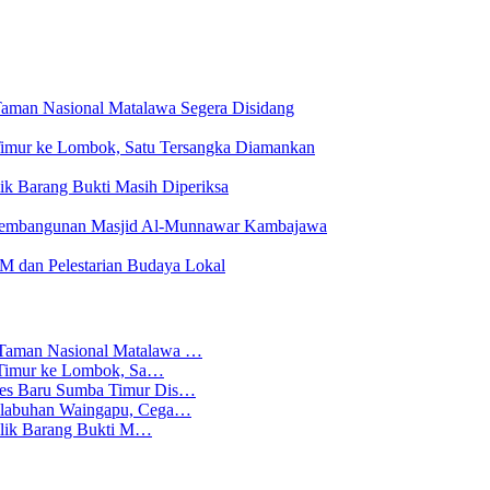
Taman Nasional Matalawa Segera Disidang
a Timur ke Lombok, Satu Tersangka Diamankan
ilik Barang Bukti Masih Diperiksa
Pembangunan Masjid Al-Munnawar Kambajawa
dan Pelestarian Budaya Lokal
 Taman Nasional Matalawa …
ba Timur ke Lombok, Sa…
lres Baru Sumba Timur Dis…
Pelabuhan Waingapu, Cega…
emilik Barang Bukti M…