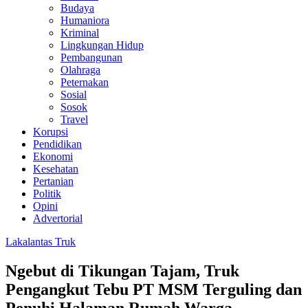
Budaya
Humaniora
Kriminal
Lingkungan Hidup
Pembangunan
Olahraga
Peternakan
Sosial
Sosok
Travel
Korupsi
Pendidikan
Ekonomi
Kesehatan
Pertanian
Politik
Opini
Advertorial
Lakalantas Truk
Ngebut di Tikungan Tajam, Truk
Pengangkut Tebu PT MSM Terguling dan
Penuhi Halaman Rumah Warga