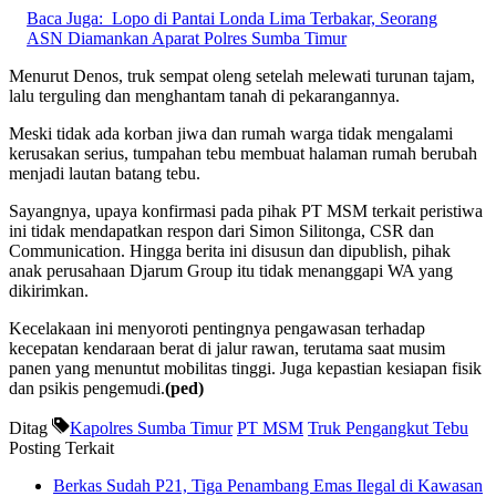
Baca Juga:
Lopo di Pantai Londa Lima Terbakar, Seorang
ASN Diamankan Aparat Polres Sumba Timur
Menurut Denos, truk sempat oleng setelah melewati turunan tajam,
lalu terguling dan menghantam tanah di pekarangannya.
Meski tidak ada korban jiwa dan rumah warga tidak mengalami
kerusakan serius, tumpahan tebu membuat halaman rumah berubah
menjadi lautan batang tebu.
Sayangnya, upaya konfirmasi pada pihak PT MSM terkait peristiwa
ini tidak mendapatkan respon dari Simon Silitonga, CSR dan
Communication. Hingga berita ini disusun dan dipublish, pihak
anak perusahaan Djarum Group itu tidak menanggapi WA yang
dikirimkan.
Kecelakaan ini menyoroti pentingnya pengawasan terhadap
kecepatan kendaraan berat di jalur rawan, terutama saat musim
panen yang menuntut mobilitas tinggi. Juga kepastian kesiapan fisik
dan psikis pengemudi.
(ped)
Ditag
Kapolres Sumba Timur
PT MSM
Truk Pengangkut Tebu
Posting Terkait
Berkas Sudah P21, Tiga Penambang Emas Ilegal di Kawasan