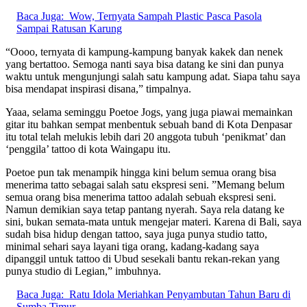
Baca Juga:
Wow, Ternyata Sampah Plastic Pasca Pasola
Sampai Ratusan Karung
“Oooo, ternyata di kampung-kampung banyak kakek dan nenek
yang bertattoo. Semoga nanti saya bisa datang ke sini dan punya
waktu untuk mengunjungi salah satu kampung adat. Siapa tahu saya
bisa mendapat inspirasi disana,” timpalnya.
Yaaa, selama seminggu Poetoe Jogs, yang juga piawai memainkan
gitar itu bahkan sempat menbentuk sebuah band di Kota Denpasar
itu total telah melukis lebih dari 20 anggota tubuh ‘penikmat’ dan
‘penggila’ tattoo di kota Waingapu itu.
Poetoe pun tak menampik hingga kini belum semua orang bisa
menerima tatto sebagai salah satu ekspresi seni. ”Memang belum
semua orang bisa menerima tattoo adalah sebuah ekspresi seni.
Namun demikian saya tetap pantang nyerah. Saya rela datang ke
sini, bukan semata-mata untuk mengejar materi. Karena di Bali, saya
sudah bisa hidup dengan tattoo, saya juga punya studio tatto,
minimal sehari saya layani tiga orang, kadang-kadang saya
dipanggil untuk tattoo di Ubud sesekali bantu rekan-rekan yang
punya studio di Legian,” imbuhnya.
Baca Juga:
Ratu Idola Meriahkan Penyambutan Tahun Baru di
Sumba Timur