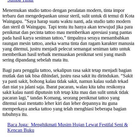
Menemukan studio tattoo dengan peralatan modern, tinta impor
terbaru dan mengedepankan unsur steril, sulit untuk di temui di Kota
Waingapu. ”Saya harap suatu waktu nanti, ada studio tatto modern
dan steril di Waingapu. Tapi tentu itu hanya akan terwujud jika para
penikmat dan pecinta tattoo mau memberikan apresiasi yang pantas
pada hasil karya seniman tattoo,” timpalnya seraya menambahkan
raungan mesin tattoo, aneka warna tinta dan ragam karakter manusia
yang ditemui, justru menjadi pelecut semangat seniman tatto untuk
memberikan hasil terbaik memuaskan penikmat seni yang masih
sering dipandang sebelah mata itu.
Bagi para penggila tattoo, sekalipun rasa sakit tetap menjadi bagian
mutlak dan tak bisa dihindari, justru rasa sakit itu dirindukan. “Sakit
ya pasti sakit, bohong kalau tidak sakit, namun kalau sudah tekad
dan niat ya jalani saja. Ibarat pacaran, walau kita tahu resikonya
sakit kalau nanti diputusin toh tetap kita mau dan sulit untuk tidak
pacaran lagi,” tandas Komang, seorang penikmat tattoo yang
ditemui usai mentatto leher kiri dan leher depannya itu guna
memperkaya aneka tattoo yang telah menghiasi beberapa bagian
tubuhnya itu.
Baca Juga:
Menghikmati Musim Hujan Lewat Festifal Seni &
Kencan Buku