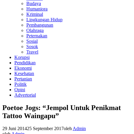
Budaya
Humaniora
Kriminal
Lingkungan Hidup
Pembangunan
Olahraga
Peternakan
Sosial
Sosok
Travel
Korupsi
Pendidikan
Ekonomi
Kesehatan
Pertanian
Politik
Opini
Advertorial
Poetoe Jogs: “Jempol Untuk Penikmat
Tattoo Waingapu”
29 Juni 2014
25 September 2017
oleh
Admin
oleh
Admin