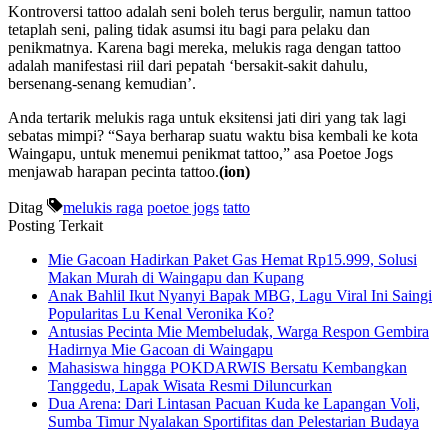
Kontroversi tattoo adalah seni boleh terus bergulir, namun tattoo
tetaplah seni, paling tidak asumsi itu bagi para pelaku dan
penikmatnya. Karena bagi mereka, melukis raga dengan tattoo
adalah manifestasi riil dari pepatah ‘bersakit-sakit dahulu,
bersenang-senang kemudian’.
Anda tertarik melukis raga untuk eksitensi jati diri yang tak lagi
sebatas mimpi? “Saya berharap suatu waktu bisa kembali ke kota
Waingapu, untuk menemui penikmat tattoo,” asa Poetoe Jogs
menjawab harapan pecinta tattoo.
(ion)
Ditag
melukis raga
poetoe jogs
tatto
Posting Terkait
Mie Gacoan Hadirkan Paket Gas Hemat Rp15.999, Solusi
Makan Murah di Waingapu dan Kupang
Anak Bahlil Ikut Nyanyi Bapak MBG, Lagu Viral Ini Saingi
Popularitas Lu Kenal Veronika Ko?
Antusias Pecinta Mie Membeludak, Warga Respon Gembira
Hadirnya Mie Gacoan di Waingapu
Mahasiswa hingga POKDARWIS Bersatu Kembangkan
Tanggedu, Lapak Wisata Resmi Diluncurkan
Dua Arena: Dari Lintasan Pacuan Kuda ke Lapangan Voli,
Sumba Timur Nyalakan Sportifitas dan Pelestarian Budaya