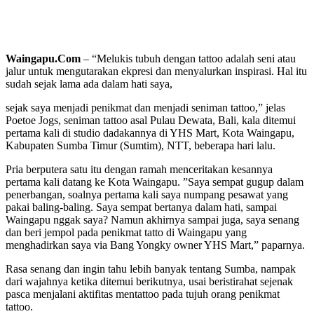
Waingapu.Com
– “Melukis tubuh dengan tattoo adalah seni atau
jalur untuk mengutarakan ekpresi dan menyalurkan inspirasi. Hal itu
sudah sejak lama ada dalam hati saya,
sejak saya menjadi penikmat dan menjadi seniman tattoo,” jelas
Poetoe Jogs, seniman tattoo asal Pulau Dewata, Bali, kala ditemui
pertama kali di studio dadakannya di YHS Mart, Kota Waingapu,
Kabupaten Sumba Timur (Sumtim), NTT, beberapa hari lalu.
Pria berputera satu itu dengan ramah menceritakan kesannya
pertama kali datang ke Kota Waingapu. ”Saya sempat gugup dalam
penerbangan, soalnya pertama kali saya numpang pesawat yang
pakai baling-baling. Saya sempat bertanya dalam hati, sampai
Waingapu nggak saya? Namun akhirnya sampai juga, saya senang
dan beri jempol pada penikmat tatto di Waingapu yang
menghadirkan saya via Bang Yongky owner YHS Mart,” paparnya.
Rasa senang dan ingin tahu lebih banyak tentang Sumba, nampak
dari wajahnya ketika ditemui berikutnya, usai beristirahat sejenak
pasca menjalani aktifitas mentattoo pada tujuh orang penikmat
tattoo.