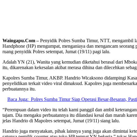
Waingapu.Com –
Penyidik Polres Sumba Timur, NTT, mengambil l
Handphone (HP) mengumpat, menganiaya dan mengancam seorang pria d
ruang penyidik Polres setempat, Jumat (19/11) pagi lalu.
Adalah YN (21), Wanita yang kemudian diketahui berasal dari Mboka
itu, dikarenakan kekesalan akibat merasa dihina dan dilecehkan sebag
Kapolres Sumba Timur, AKBP. Handrio Wicaksono didampingi Kasat. 
penyelidikan terkait video viral dimaksud. Kapolres juga membenarka
perbuatannya itu.
Baca Juga:
Polres Sumba Timur Siap Operasi Besar-Besaran, Pasti
“Perempuan dalam video itu telah kami panggil dan ambil keterang
tajam. Dia mengaku perbuatannya itu dilandasi kesal dan marah kare
jelas Handrio di Mapolres setempat, Jumat (19/11) siang lalu.
Handrio juga menyatakan, pihak lainnya yang juga akan dimintai ket
satunya pemilik counter atau toko HP tempat YN bekerja,” tukas Han