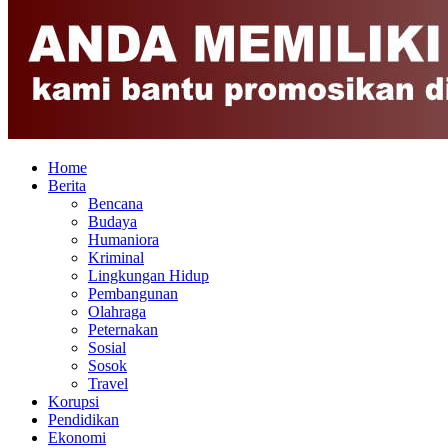
Home
Berita
Bencana
Budaya
Humaniora
Kriminal
Lingkungan Hidup
Pembangunan
Olahraga
Peternakan
Sosial
Sosok
Travel
Korupsi
Pendidikan
Ekonomi