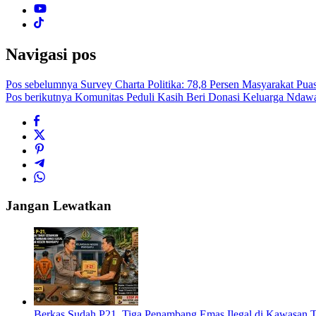
Navigasi pos
Pos sebelumnya
Survey Charta Politika: 78,8 Persen Masyarakat P
Pos berikutnya
Komunitas Peduli Kasih Beri Donasi Keluarga Ndaw
Jangan Lewatkan
Berkas Sudah P21, Tiga Penambang Emas Ilegal di Kawasan 