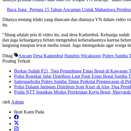
Baca Juga:
Penjara 15 Tahun Ancaman Untuk Mahasiswa Pembu
Ditanya tentang lelaki yang diancam dan dianiaya YN dalam video vira
itu.
“Jilung adalah pria di video itu, asal desa Kadumbul. Keluarga suda
dan juga keluarganya belum mengetahui keberadaannya karena belum 
langsung maupun lewat media sosial. Juga menegaskan agar warga ti
Ditag
Ancam
Desa Kadumbul
Handrio Wicaksono
Polres Sumba 
Posting Terkait
Berkas Sudah P21, Tiga Penambang Emas Ilegal di Kawasan 
Polisi Bongkar Jalur Distribusi Laut Pasir Emas Ilegal Sumb
Satresnarkoba Polres Sumba Timur Perketat Pengawasan di P
Polisi Dalami Jaringan Distribusi Sopi Kiser di Alor, Dua Pem
Polda NTT Ingatkan Modus Perekrutan Kerja Ilegal, Masyara
oleh
Admin
Ikuti Kami Pada