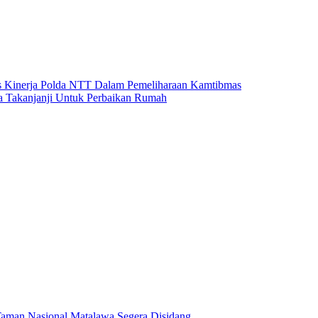
uas Kinerja Polda NTT Dalam Pemeliharaan Kamtibmas
a Takanjanji Untuk Perbaikan Rumah
Taman Nasional Matalawa Segera Disidang