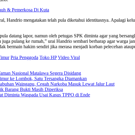
nuh & Pemerkosa Di Kuta
l, Handrio mengatakan telah pula diketahui identitasnya. Apalagi kelu
h pula datang lapor, namun oleh petugas SPK diminta agar yang bersan
juga pulang ke rumah,” urai Handrio sembari berharap agar warga ja
dak bermain hakim sendiri jika merasa menjadi korban pelecehan atau
Timur
Pria Penggoda
Toko HP
Video Viral
Taman Nasional Matalawa Segera Disidang
a Timur ke Lombok, Satu Tersangka Diamankan
elabuhan Waingapu, Cegah Narkoba Masuk Lewat Jalur Laut
ilik Barang Bukti Masih Diperiksa
kat Diminta Waspada Usai Kasus TPPO di Ende