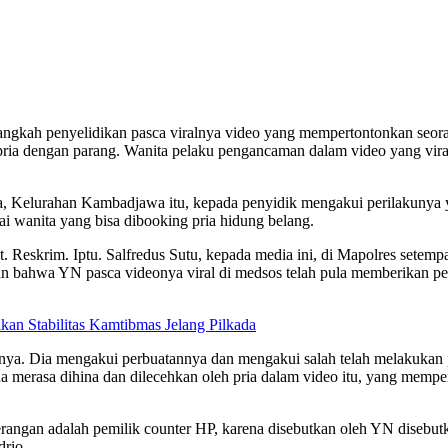
angkah penyelidikan pasca viralnya video yang mempertontonkan seo
engan parang. Wanita pelaku pengancaman dalam video yang viral sej
, Kelurahan Kambadjawa itu, kepada penyidik mengakui perilakunya y
ai wanita yang bisa dibooking pria hidung belang.
Reskrim. Iptu. Salfredus Sutu, kepada media ini, di Mapolres setem
n bahwa YN pasca videonya viral di medsos telah pula memberikan penje
kan Stabilitas Kamtibmas Jelang Pilkada
annya. Dia mengakui perbuatannya dan mengakui salah telah melakuk
na merasa dihina dan dilecehkan oleh pria dalam video itu, yang mempe
erangan adalah pemilik counter HP, karena disebutkan oleh YN disebutk
drio.