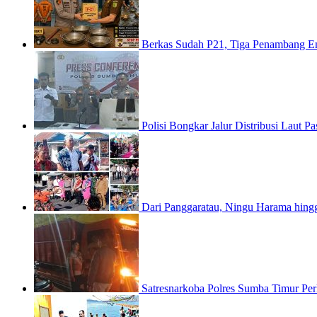
Berkas Sudah P21, Tiga Penambang E
Polisi Bongkar Jalur Distribusi Laut
Dari Panggaratau, Ningu Harama hin
Satresnarkoba Polres Sumba Timur Pe