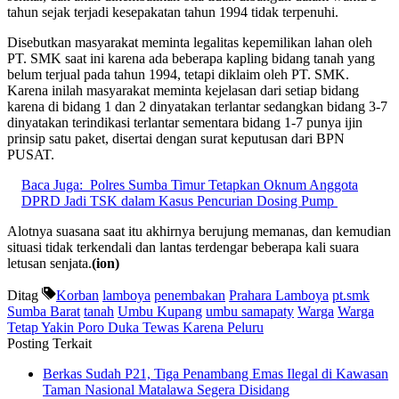
tahun sejak terjadi kesepakatan tahun 1994 tidak terpenuhi.
Disebutkan masyarakat meminta legalitas kepemilikan lahan oleh
PT. SMK saat ini karena ada beberapa kapling bidang tanah yang
belum terjual pada tahun 1994, tetapi diklaim oleh PT. SMK.
Karena inilah masyarakat meminta kejelasan dari setiap bidang
karena di bidang 1 dan 2 dinyatakan terlantar sedangkan bidang 3-7
dinyatakan terindikasi terlantar sementara bidang 1-7 punya ijin
prinsip satu paket, disertai dengan surat keputusan dari BPN
PUSAT.
Baca Juga:
Polres Sumba Timur Tetapkan Oknum Anggota
DPRD Jadi TSK dalam Kasus Pencurian Dosing Pump
Alotnya suasana saat itu akhirnya berujung memanas, dan kemudian
situasi tidak terkendali dan lantas terdengar beberapa kali suara
letusan senjata.
(ion)
Ditag
Korban
lamboya
penembakan
Prahara Lamboya
pt.smk
Sumba Barat
tanah
Umbu Kupang
umbu samapaty
Warga
Warga
Tetap Yakin Poro Duka Tewas Karena Peluru
Posting Terkait
Berkas Sudah P21, Tiga Penambang Emas Ilegal di Kawasan
Taman Nasional Matalawa Segera Disidang