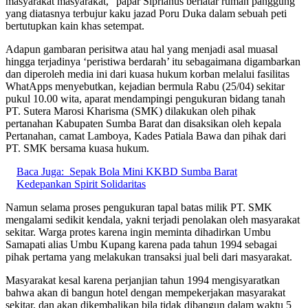
masyarakat masyarakat,” papar Siprianus berlatar rumah panggung
yang diatasnya terbujur kaku jazad Poru Duka dalam sebuah peti
bertutupkan kain khas setempat.
Adapun gambaran perisitwa atau hal yang menjadi asal muasal
hingga terjadinya ‘peristiwa berdarah’ itu sebagaimana digambarkan
dan diperoleh media ini dari kuasa hukum korban melalui fasilitas
WhatApps menyebutkan, kejadian bermula Rabu (25/04) sekitar
pukul 10.00 wita, aparat mendampingi pengukuran bidang tanah
PT. Sutera Marosi Kharisma (SMK) dilakukan oleh pihak
pertanahan Kabupaten Sumba Barat dan disaksikan oleh kepala
Pertanahan, camat Lamboya, Kades Patiala Bawa dan pihak dari
PT. SMK bersama kuasa hukum.
Baca Juga:
Sepak Bola Mini KKBD Sumba Barat
Kedepankan Spirit Solidaritas
Namun selama proses pengukuran tapal batas milik PT. SMK
mengalami sedikit kendala, yakni terjadi penolakan oleh masyarakat
sekitar. Warga protes karena ingin meminta dihadirkan Umbu
Samapati alias Umbu Kupang karena pada tahun 1994 sebagai
pihak pertama yang melakukan transaksi jual beli dari masyarakat.
Masyarakat kesal karena perjanjian tahun 1994 mengisyaratkan
bahwa akan di bangun hotel dengan mempekerjakan masyarakat
sekitar, dan akan dikembalikan bila tidak dibangun dalam waktu 5