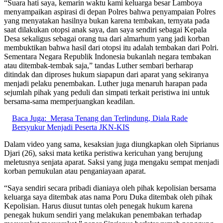
“Suara hati saya, kemarin waktu kami keluarga besar Lamboya
menyampaikan aspirasi di depan Polres bahwa penyampaian Polres
yang menyatakan hasilnya bukan karena tembakan, ternyata pada
saat dilakukan otopsi anak saya, dan saya sendiri sebagai Kepala
Desa sekaligus sebagai orang tua dari almarhum yang jadi korban
membuktikan bahwa hasil dari otopsi itu adalah tembakan dari Polri.
Sementara Negara Republik Indonesia bukanlah negara tembakan
atau ditembak-tembak saja,” tandas Luther sembari berharap
ditindak dan diproses hukum siapapun dari aparat yang sekiranya
menjadi pelaku penembakan. Luther juga menaruh harapan pada
sejumlah pihak yang peduli dan simpati terkait peristiwa ini untuk
bersama-sama memperjuangkan keadilan.
Baca Juga:
Merasa Tenang dan Terlindung, Diala Rade
Bersyukur Menjadi Peserta JKN-KIS
Dalam video yang sama, kesaksian juga diungkapkan oleh Siprianus
Djari (26), saksi mata ketika peristiwa kericuhan yang berujung
meletusnya senjata aparat. Saksi yang juga mengaku sempat menjadi
korban pemukulan atau penganiayaan aparat.
“Saya sendiri secara pribadi dianiaya oleh pihak kepolisian bersama
keluarga saya ditembak atas nama Poru Duka ditembak oleh pihak
Kepolisian. Harus diusut tuntas oleh penegak hukum karena
penegak hukum sendiri yang melakukan penembakan terhadap