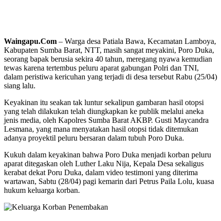
Waingapu.Com
– Warga desa Patiala Bawa, Kecamatan Lamboya,
Kabupaten Sumba Barat, NTT, masih sangat meyakini, Poro Duka,
seorang bapak berusia sekira 40 tahun, meregang nyawa kemudian
tewas karena tertembus peluru aparat gabungan Polri dan TNI,
dalam peristiwa kericuhan yang terjadi di desa tersebut Rabu (25/04)
siang lalu.
Keyakinan itu seakan tak luntur sekalipun gambaran hasil otopsi
yang telah dilakukan telah diungkapkan ke publik melalui aneka
jenis media, oleh Kapolres Sumba Barat AKBP. Gusti Maycandra
Lesmana, yang mana menyatakan hasil otopsi tidak ditemukan
adanya proyektil peluru bersaran dalam tubuh Poro Duka.
Kukuh dalam keyakinan bahwa Poro Duka menjadi korban peluru
aparat ditegaskan oleh Luther Laku Nija, Kepala Desa sekaligus
kerabat dekat Poru Duka, dalam video testimoni yang diterima
wartawan, Sabtu (28/04) pagi kemarin dari Petrus Paila Lolu, kuasa
hukum keluarga korban.