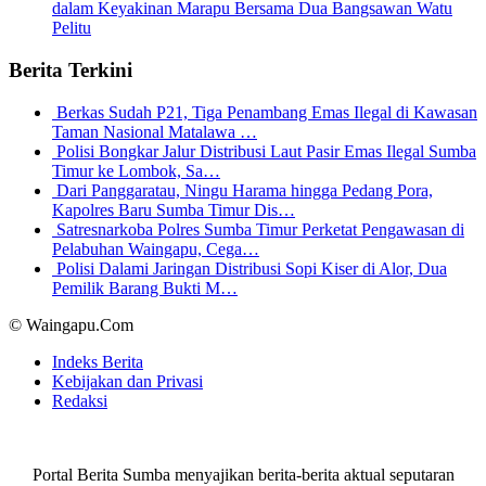
dalam Keyakinan Marapu Bersama Dua Bangsawan Watu
Pelitu
Berita Terkini
Berkas Sudah P21, Tiga Penambang Emas Ilegal di Kawasan
Taman Nasional Matalawa …
Polisi Bongkar Jalur Distribusi Laut Pasir Emas Ilegal Sumba
Timur ke Lombok, Sa…
Dari Panggaratau, Ningu Harama hingga Pedang Pora,
Kapolres Baru Sumba Timur Dis…
Satresnarkoba Polres Sumba Timur Perketat Pengawasan di
Pelabuhan Waingapu, Cega…
Polisi Dalami Jaringan Distribusi Sopi Kiser di Alor, Dua
Pemilik Barang Bukti M…
© Waingapu.Com
Indeks Berita
Kebijakan dan Privasi
Redaksi
Portal Berita Sumba menyajikan berita-berita aktual seputaran