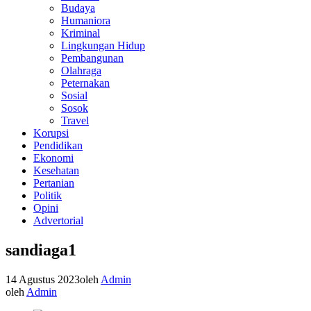
Budaya
Humaniora
Kriminal
Lingkungan Hidup
Pembangunan
Olahraga
Peternakan
Sosial
Sosok
Travel
Korupsi
Pendidikan
Ekonomi
Kesehatan
Pertanian
Politik
Opini
Advertorial
sandiaga1
14 Agustus 2023
oleh
Admin
oleh
Admin