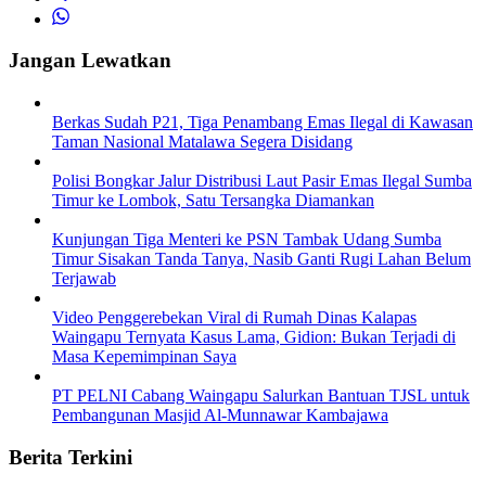
Jangan Lewatkan
Berkas Sudah P21, Tiga Penambang Emas Ilegal di Kawasan
Taman Nasional Matalawa Segera Disidang
Polisi Bongkar Jalur Distribusi Laut Pasir Emas Ilegal Sumba
Timur ke Lombok, Satu Tersangka Diamankan
Kunjungan Tiga Menteri ke PSN Tambak Udang Sumba
Timur Sisakan Tanda Tanya, Nasib Ganti Rugi Lahan Belum
Terjawab
Video Penggerebekan Viral di Rumah Dinas Kalapas
Waingapu Ternyata Kasus Lama, Gidion: Bukan Terjadi di
Masa Kepemimpinan Saya
PT PELNI Cabang Waingapu Salurkan Bantuan TJSL untuk
Pembangunan Masjid Al-Munnawar Kambajawa
Berita Terkini