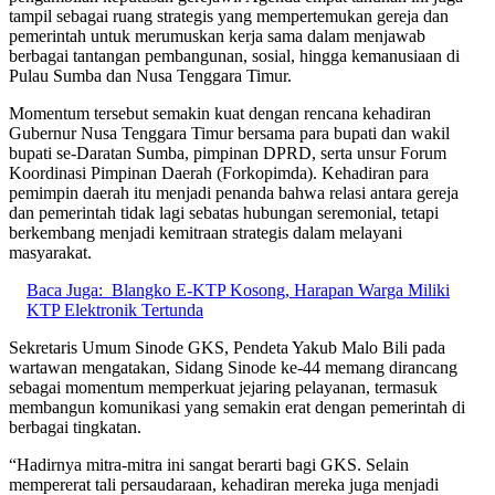
tampil sebagai ruang strategis yang mempertemukan gereja dan
pemerintah untuk merumuskan kerja sama dalam menjawab
berbagai tantangan pembangunan, sosial, hingga kemanusiaan di
Pulau Sumba dan Nusa Tenggara Timur.
Momentum tersebut semakin kuat dengan rencana kehadiran
Gubernur Nusa Tenggara Timur bersama para bupati dan wakil
bupati se-Daratan Sumba, pimpinan DPRD, serta unsur Forum
Koordinasi Pimpinan Daerah (Forkopimda). Kehadiran para
pemimpin daerah itu menjadi penanda bahwa relasi antara gereja
dan pemerintah tidak lagi sebatas hubungan seremonial, tetapi
berkembang menjadi kemitraan strategis dalam melayani
masyarakat.
Baca Juga:
Blangko E-KTP Kosong, Harapan Warga Miliki
KTP Elektronik Tertunda
Sekretaris Umum Sinode GKS, Pendeta Yakub Malo Bili pada
wartawan mengatakan, Sidang Sinode ke-44 memang dirancang
sebagai momentum memperkuat jejaring pelayanan, termasuk
membangun komunikasi yang semakin erat dengan pemerintah di
berbagai tingkatan.
“Hadirnya mitra-mitra ini sangat berarti bagi GKS. Selain
mempererat tali persaudaraan, kehadiran mereka juga menjadi