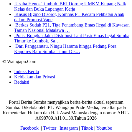
Usaha Henos Tumbuh, BRI Dorong UMKM Kupang Naik
Kelas dan Buka Lapangan Kerja
Kasus Bigmo Disorot, Komnas PT Kecam Pelibatan Anak
dalam Promosi Vape
Berkas Sudah P21, Tiga Penambang Emas Ilegal di Kawasan
Taman Nasional Matalawa …
Polisi Bongkar Jalur Distribusi Laut Pasir Emas Ilegal Sumba
Timur ke Lombok, Sa…
Dari Panggaratau, Ningu Harama hingga Pedang Pora,
Kapolres Baru Sumba Timur Dis…
© Waingapu.Com
Indeks Berita
Kebijakan dan Privasi
Redaksi
Portal Berita Sumba menyajikan berita-berita aktual seputaran
Sumba. Dikelola oleh PT. Waingapu Pride Media, terdaftar pada
Kementerian Hukum dan Hak Asasi Manusia dengan nomor: AHU-
A098709.AH.01.30.Tahun 2026
Facebook
|
Twitter
|
Instagram
|
Tiktok
|
Youtube