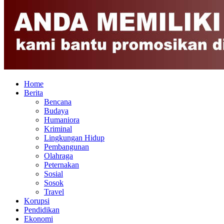
Home
Berita
Bencana
Budaya
Humaniora
Kriminal
Lingkungan Hidup
Pembangunan
Olahraga
Peternakan
Sosial
Sosok
Travel
Korupsi
Pendidikan
Ekonomi