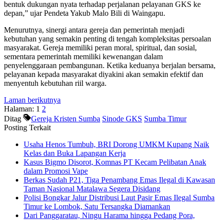
bentuk dukungan nyata terhadap perjalanan pelayanan GKS ke
depan,” ujar Pendeta Yakub Malo Bili di Waingapu.
Menurutnya, sinergi antara gereja dan pemerintah menjadi
kebutuhan yang semakin penting di tengah kompleksitas persoalan
masyarakat. Gereja memiliki peran moral, spiritual, dan sosial,
sementara pemerintah memiliki kewenangan dalam
penyelenggaraan pembangunan. Ketika keduanya berjalan bersama,
pelayanan kepada masyarakat diyakini akan semakin efektif dan
menyentuh kebutuhan riil warga.
Laman berikutnya
Halaman:
1
2
Ditag
Gereja Kristen Sumba
Sinode GKS
Sumba Timur
Posting Terkait
Usaha Henos Tumbuh, BRI Dorong UMKM Kupang Naik
Kelas dan Buka Lapangan Kerja
Kasus Bigmo Disorot, Komnas PT Kecam Pelibatan Anak
dalam Promosi Vape
Berkas Sudah P21, Tiga Penambang Emas Ilegal di Kawasan
Taman Nasional Matalawa Segera Disidang
Polisi Bongkar Jalur Distribusi Laut Pasir Emas Ilegal Sumba
Timur ke Lombok, Satu Tersangka Diamankan
Dari Panggaratau, Ningu Harama hingga Pedang Pora,