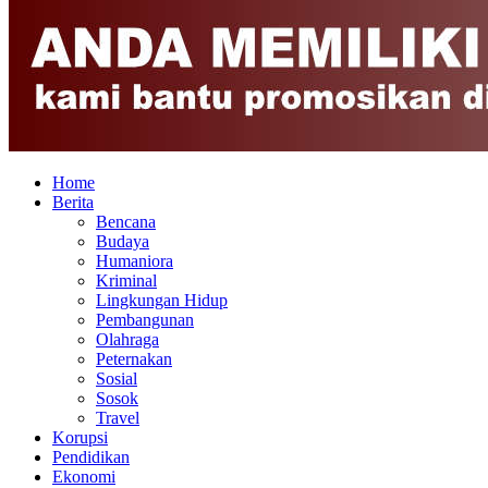
Home
Berita
Bencana
Budaya
Humaniora
Kriminal
Lingkungan Hidup
Pembangunan
Olahraga
Peternakan
Sosial
Sosok
Travel
Korupsi
Pendidikan
Ekonomi