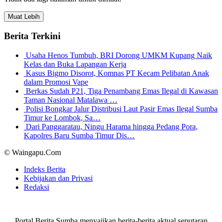
Muat Lebih
Berita Terkini
Usaha Henos Tumbuh, BRI Dorong UMKM Kupang Naik
Kelas dan Buka Lapangan Kerja
Kasus Bigmo Disorot, Komnas PT Kecam Pelibatan Anak
dalam Promosi Vape
Berkas Sudah P21, Tiga Penambang Emas Ilegal di Kawasan
Taman Nasional Matalawa …
Polisi Bongkar Jalur Distribusi Laut Pasir Emas Ilegal Sumba
Timur ke Lombok, Sa…
Dari Panggaratau, Ningu Harama hingga Pedang Pora,
Kapolres Baru Sumba Timur Dis…
© Waingapu.Com
Indeks Berita
Kebijakan dan Privasi
Redaksi
Portal Berita Sumba menyajikan berita-berita aktual seputaran