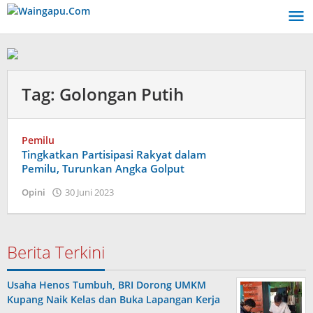
Lewati
ke
konten
Tag:
Golongan Putih
Pemilu
Tingkatkan Partisipasi Rakyat dalam
Pemilu, Turunkan Angka Golput
oleh
Opini
30 Juni 2023
Admin
Berita Terkini
Usaha Henos Tumbuh, BRI Dorong UMKM
Kupang Naik Kelas dan Buka Lapangan Kerja