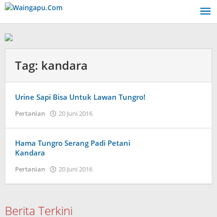
Lewati
ke
konten
Tag:
kandara
Urine Sapi Bisa Untuk Lawan Tungro!
oleh
Pertanian
20 Juni 2016
Admin
Hama Tungro Serang Padi Petani
Kandara
oleh
Pertanian
20 Juni 2016
Admin
Berita Terkini