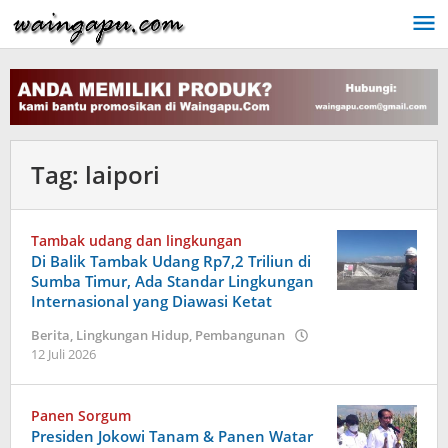
Lewati
ke
konten
Tag:
laipori
Tambak udang dan lingkungan
Di Balik Tambak Udang Rp7,2 Triliun di
Sumba Timur, Ada Standar Lingkungan
Internasional yang Diawasi Ketat
Berita
,
Lingkungan Hidup
,
Pembangunan
oleh
12 Juli 2026
Dion
Umbu
Ana
Panen Sorgum
Lodu
Presiden Jokowi Tanam & Panen Watar