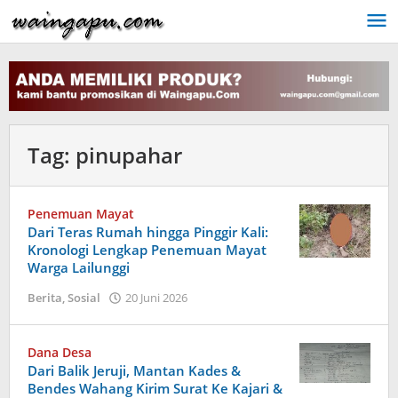
Lewati
ke
konten
Tag:
pinupahar
Penemuan Mayat
Dari Teras Rumah hingga Pinggir Kali:
Kronologi Lengkap Penemuan Mayat
Warga Lailunggi
oleh
Berita
,
Sosial
20 Juni 2026
Dion
Umbu
Ana
Dana Desa
Lodu
Dari Balik Jeruji, Mantan Kades &
Bendes Wahang Kirim Surat Ke Kajari &