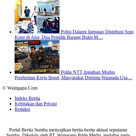
Polisi Dalami Jaringan Distribusi Sopi
Kiser di Alor, Dua Pemilik Barang Bukti M…
Polda NTT Ingatkan Modus
Perekrutan Kerja Ilegal, Masyarakat Diminta Waspada Usa…
© Waingapu.Com
Indeks Berita
Kebijakan dan Privasi
Redaksi
Portal Berita Sumba menyajikan berita-berita aktual seputaran
Sumba. Dikelola oleh PT. Waingapu Pride Media, terdaftar pada