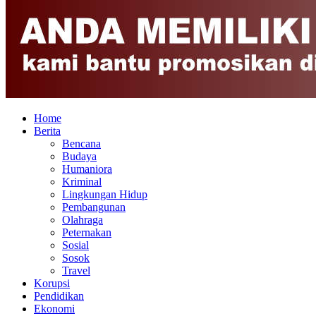
Home
Berita
Bencana
Budaya
Humaniora
Kriminal
Lingkungan Hidup
Pembangunan
Olahraga
Peternakan
Sosial
Sosok
Travel
Korupsi
Pendidikan
Ekonomi