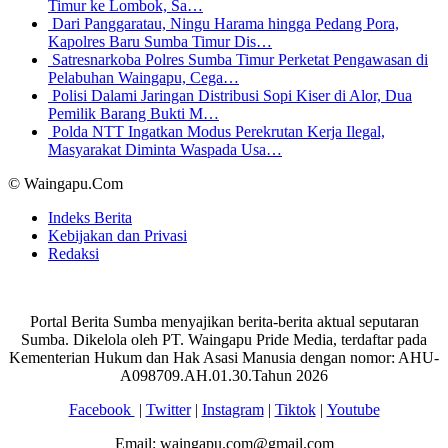
Timur ke Lombok, Sa…
Dari Panggaratau, Ningu Harama hingga Pedang Pora,
Kapolres Baru Sumba Timur Dis…
Satresnarkoba Polres Sumba Timur Perketat Pengawasan di
Pelabuhan Waingapu, Cega…
Polisi Dalami Jaringan Distribusi Sopi Kiser di Alor, Dua
Pemilik Barang Bukti M…
Polda NTT Ingatkan Modus Perekrutan Kerja Ilegal,
Masyarakat Diminta Waspada Usa…
© Waingapu.Com
Indeks Berita
Kebijakan dan Privasi
Redaksi
Portal Berita Sumba menyajikan berita-berita aktual seputaran
Sumba. Dikelola oleh PT. Waingapu Pride Media, terdaftar pada
Kementerian Hukum dan Hak Asasi Manusia dengan nomor: AHU-
A098709.AH.01.30.Tahun 2026
Facebook
|
Twitter
|
Instagram
|
Tiktok
|
Youtube
Email: waingapu.com@gmail.com