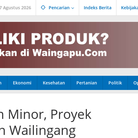
 7 Agustus 2026
Pencarian
Indeks Berita
Kebijak
n
Ekonomi
Kesehatan
Pertanian
Politik
Op
n Minor, Proyek
n Wailingang