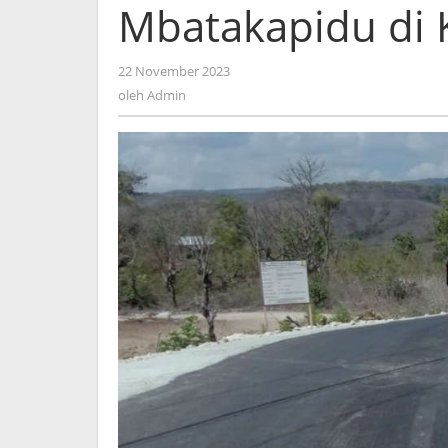
Mbatakapidu di 
oleh
22 November 2023
Admin
oleh
Admin