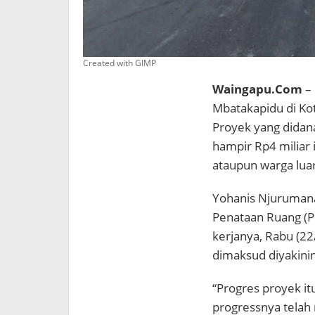
Created with GIMP
Waingapu.Com
– 
Mbatakapidu di Kot
Proyek yang didan
hampir Rp4 miliar i
ataupun warga lua
Yohanis Njurumana
Penataan Ruang (P
kerjanya, Rabu (22
dimaksud diyakinin
“Progres proyek itu
progressnya telah