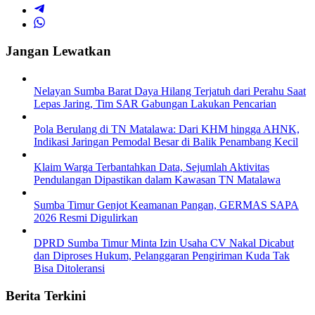
Jangan Lewatkan
Nelayan Sumba Barat Daya Hilang Terjatuh dari Perahu Saat
Lepas Jaring, Tim SAR Gabungan Lakukan Pencarian
Pola Berulang di TN Matalawa: Dari KHM hingga AHNK,
Indikasi Jaringan Pemodal Besar di Balik Penambang Kecil
Klaim Warga Terbantahkan Data, Sejumlah Aktivitas
Pendulangan Dipastikan dalam Kawasan TN Matalawa
Sumba Timur Genjot Keamanan Pangan, GERMAS SAPA
2026 Resmi Digulirkan
DPRD Sumba Timur Minta Izin Usaha CV Nakal Dicabut
dan Diproses Hukum, Pelanggaran Pengiriman Kuda Tak
Bisa Ditoleransi
Berita Terkini