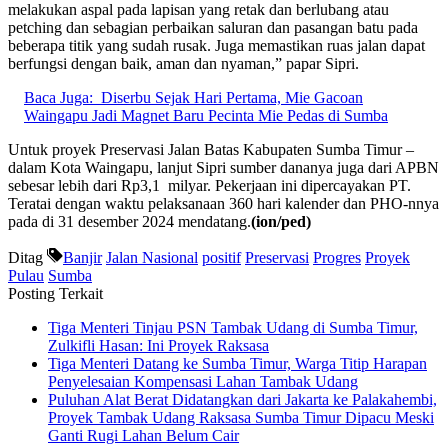
melakukan aspal pada lapisan yang retak dan berlubang atau
petching dan sebagian perbaikan saluran dan pasangan batu pada
beberapa titik yang sudah rusak. Juga memastikan ruas jalan dapat
berfungsi dengan baik, aman dan nyaman,” papar Sipri.
Baca Juga:
Diserbu Sejak Hari Pertama, Mie Gacoan
Waingapu Jadi Magnet Baru Pecinta Mie Pedas di Sumba
Untuk proyek Preservasi Jalan Batas Kabupaten Sumba Timur –
dalam Kota Waingapu, lanjut Sipri sumber dananya juga dari APBN
sebesar lebih dari Rp3,1 milyar. Pekerjaan ini dipercayakan PT.
Teratai dengan waktu pelaksanaan 360 hari kalender dan PHO-nnya
pada di 31 desember 2024 mendatang.
(ion/ped)
Ditag
Banjir
Jalan Nasional
positif
Preservasi
Progres
Proyek
Pulau
Sumba
Posting Terkait
Tiga Menteri Tinjau PSN Tambak Udang di Sumba Timur,
Zulkifli Hasan: Ini Proyek Raksasa
Tiga Menteri Datang ke Sumba Timur, Warga Titip Harapan
Penyelesaian Kompensasi Lahan Tambak Udang
Puluhan Alat Berat Didatangkan dari Jakarta ke Palakahembi,
Proyek Tambak Udang Raksasa Sumba Timur Dipacu Meski
Ganti Rugi Lahan Belum Cair