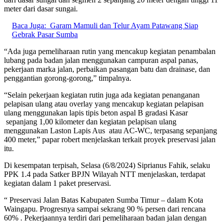
meter dari dasar sungai.
Baca Juga:
Garam Mamuli dan Telur Ayam Patawang Siap
Gebrak Pasar Sumba
“Ada juga pemeliharaan rutin yang mencakup kegiatan penambalan
lubang pada badan jalan menggunakan campuran aspal panas,
pekerjaan marka jalan, perbaikan pasangan batu dan drainase, dan
penggantian gorong-gorong,” timpalnya.
“Selain pekerjaan kegiatan rutin juga ada kegiatan penanganan
pelapisan ulang atau overlay yang mencakup kegiatan pelapisan
ulang menggunakan lapis tipis beton aspal B gradasi Kasar
sepanjang 1,00 kilometer dan kegiatan pelapisan ulang
menggunakan Laston Lapis Aus atau AC-WC, terpasang sepanjang
400 meter,” papar robert menjelaskan terkait proyek preservasi jalan
itu.
Di kesempatan terpisah, Selasa (6/8/2024) Siprianus Fahik, selaku
PPK 1.4 pada Satker BPJN Wilayah NTT menjelaskan, terdapat
kegiatan dalam 1 paket preservasi.
“ Preservasi Jalan Batas Kabupaten Sumba Timur – dalam Kota
Waingapu. Progresnya sampai sekrang 90 % persen dari rencana
60% . Pekerjaannya terdiri dari pemeliharaan badan jalan dengan