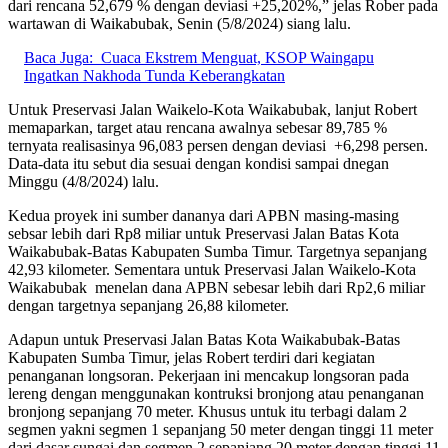
dari rencana 52,679 % dengan deviasi +25,202%,” jelas Rober pada
wartawan di Waikabubak, Senin (5/8/2024) siang lalu.
Baca Juga:
Cuaca Ekstrem Menguat, KSOP Waingapu
Ingatkan Nakhoda Tunda Keberangkatan
Untuk Preservasi Jalan Waikelo-Kota Waikabubak, lanjut Robert
memaparkan, target atau rencana awalnya sebesar 89,785 %
ternyata realisasinya 96,083 persen dengan deviasi +6,298 persen.
Data-data itu sebut dia sesuai dengan kondisi sampai dnegan
Minggu (4/8/2024) lalu.
Kedua proyek ini sumber dananya dari APBN masing-masing
sebsar lebih dari Rp8 miliar untuk Preservasi Jalan Batas Kota
Waikabubak-Batas Kabupaten Sumba Timur. Targetnya sepanjang
42,93 kilometer. Sementara untuk Preservasi Jalan Waikelo-Kota
Waikabubak menelan dana APBN sebesar lebih dari Rp2,6 miliar
dengan targetnya sepanjang 26,88 kilometer.
Adapun untuk Preservasi Jalan Batas Kota Waikabubak-Batas
Kabupaten Sumba Timur, jelas Robert terdiri dari kegiatan
penanganan longsoran. Pekerjaan ini mencakup longsoran pada
lereng dengan menggunakan kontruksi bronjong atau penanganan
bronjong sepanjang 70 meter. Khusus untuk itu terbagi dalam 2
segmen yakni segmen 1 sepanjang 50 meter dengan tinggi 11 meter
dari dasar sungai dan segmen 2 sepanjang 20 meter dengan tinggi 11