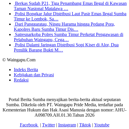
Berkas Sudah P21, Tiga Penambang Emas Ilegal di Kawasan
Taman Nasional Matalawa …
Polisi Bongkar Jalur Distribusi Laut Pasir Emas Ilegal Sumba
Timur ke Lombok, Sa…
Dari Panggaratau, Ningu Harama hingga Pedang Pora,
Kapolres Baru Sumba Timur Dis…
Satresnarkoba Polres Sumba Timur Perketat Pengawasan di
Pelabuhan Waingapu, Cega…
Polisi Dalami Jaringan Distribusi Sopi Kiser di Alor, Dua
Pemilik Barang Bukti M…
© Waingapu.Com
Indeks Berita
Kebijakan dan Privasi
Redaksi
Portal Berita Sumba menyajikan berita-berita aktual seputaran
Sumba. Dikelola oleh PT. Waingapu Pride Media, terdaftar pada
Kementerian Hukum dan Hak Asasi Manusia dengan nomor: AHU-
A098709.AH.01.30.Tahun 2026
Facebook
|
Twitter
|
Instagram
|
Tiktok
|
Youtube