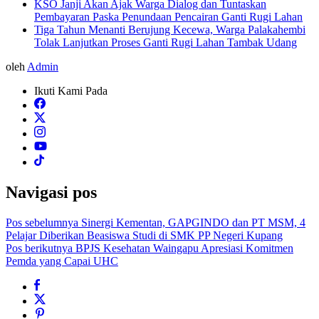
KSO Janji Akan Ajak Warga Dialog dan Tuntaskan
Pembayaran Paska Penundaan Pencairan Ganti Rugi Lahan
Tiga Tahun Menanti Berujung Kecewa, Warga Palakahembi
Tolak Lanjutkan Proses Ganti Rugi Lahan Tambak Udang
oleh
Admin
Ikuti Kami Pada
Navigasi pos
Pos sebelumnya
Sinergi Kementan, GAPGINDO dan PT MSM, 4
Pelajar Diberikan Beasiswa Studi di SMK PP Negeri Kupang
Pos berikutnya
BPJS Kesehatan Waingapu Apresiasi Komitmen
Pemda yang Capai UHC