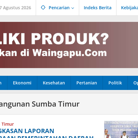
 7 Agustus 2026
Pencarian
Indeks Berita
Kebijak
n
Ekonomi
Kesehatan
Pertanian
Politik
Op
angunan Sumba Timur
 Timur
NGKASAN LAPORAN