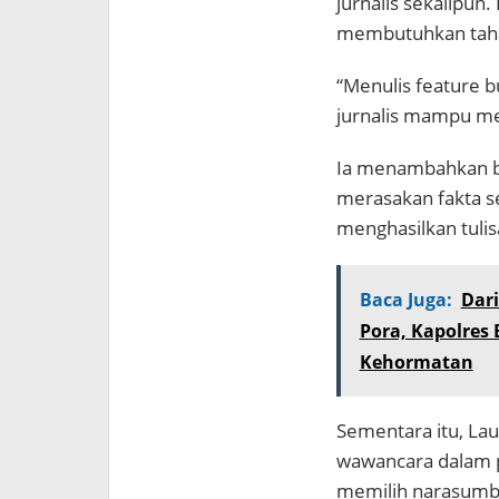
jurnalis sekalipun
membutuhkan taha
“Menulis feature 
jurnalis mampu men
Ia menambahkan b
merasakan fakta s
menghasilkan tulis
Baca Juga:
Dar
Pora, Kapolres
Kehormatan
Sementara itu, La
wawancara dalam 
memilih narasumbe