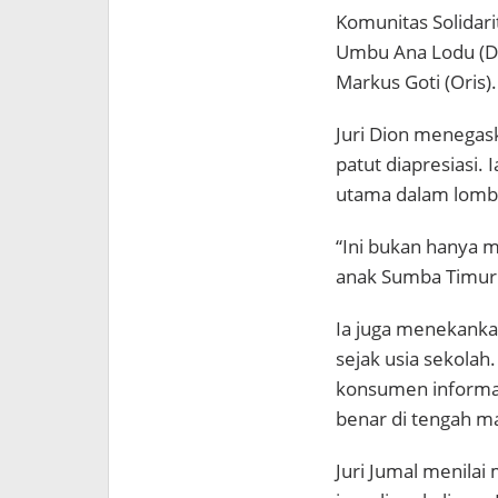
Komunitas Solidari
Umbu Ana Lodu (Di
Markus Goti (Oris).
Juri Dion menegask
patut diapresiasi
utama dalam lomba
“Ini bukan hanya m
anak Sumba Timur l
Ia juga menekank
sejak usia sekolah
konsumen informas
benar di tengah mar
Juri Jumal menilai