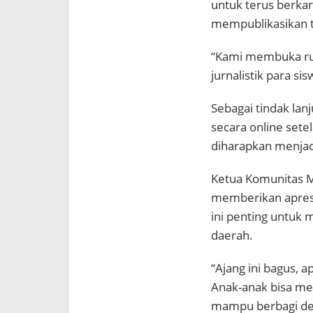
untuk terus berka
mempublikasikan tu
“Kami membuka rua
jurnalistik para si
Sebagai tindak lan
secara online sete
diharapkan menjadi 
Ketua Komunitas 
memberikan apresia
ini penting untuk
daerah.
“Ajang ini bagus, 
Anak-anak bisa men
mampu berbagi den