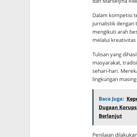
dan Marselyna Riw
Dalam kompetisi te
jurnalistik dengan
mengikuti arah bes
melalui kreativitas
Tulisan yang diha
masyarakat, tradisi
sehari-hari. Merek
lingkungan masing
Baca Juga:
Kep
Dugaan Korups
Berlanjut
Penilaian dilakuka