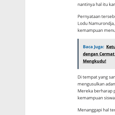
nantinya hal itu k
Pernyataan terseb
Lodu Namurondja,
kemampuan menuli
Baca Juga:
Ket
dengan Cermat 
Mengkudu!
Di tempat yang sam
mengusulkan adany
Mereka berharap p
kemampuan siswa 
Menanggapi hal te