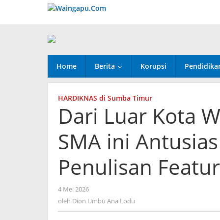
Lewati
ke
konten
Home
Berita
Korupsi
Pendidika
HARDIKNAS di Sumba Timur
Dari Luar Kota W
SMA ini Antusias
Penulisan Featur
oleh
4 Mei 2026
Dion
oleh
Dion Umbu Ana Lodu
Umbu
Ana