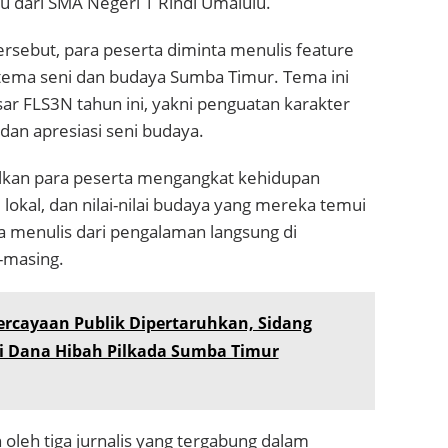
u dari SMA Negeri 1 Rindi Umalulu.
rsebut, para peserta diminta menulis feature
 tema seni dan budaya Sumba Timur. Tema ini
ar FLS3N tahun ini, yakni penguatan karakter
 dan apresiasi seni budaya.
silkan para peserta mengangkat kehidupan
 lokal, dan nilai-nilai budaya yang mereka temui
a menulis dari pengalaman langsung di
-masing.
ercayaan Publik Dipertaruhkan, Sidang
i Dana Hibah Pilkada Sumba Timur
n oleh tiga jurnalis yang tergabung dalam