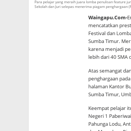
Para pelajar yang meraih juara lomba penulisan feature j
Lodu
Sekolah dan Juri selepas menerima piagam penghargaan (
Waingapu.Com-
E
mencatatkan presta
Festival dan Lomba
Sumba Timur. Mer
karena menjadi pes
lebih dari 40 SMA 
Atas semangat dan
penghargaan pada 
halaman Kantor Bu
Sumba Timur, Umbu 
Keempat pelajar i
Negeri 1 Paberiwai
Pahunga Lodu, Ant