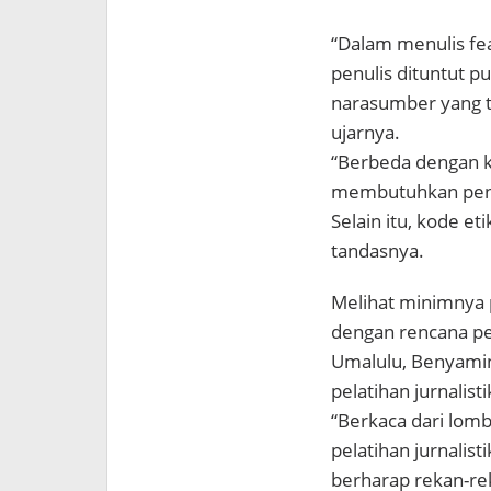
“Dalam menulis fe
penulis dituntut
narasumber yang t
ujarnya.
“Berbeda dengan ka
membutuhkan penda
Selain itu, kode eti
tandasnya.
Melihat minimnya 
dengan rencana pen
Umalulu, Benyami
pelatihan jurnalisti
“Berkaca dari lomb
pelatihan jurnalis
berharap rekan-re