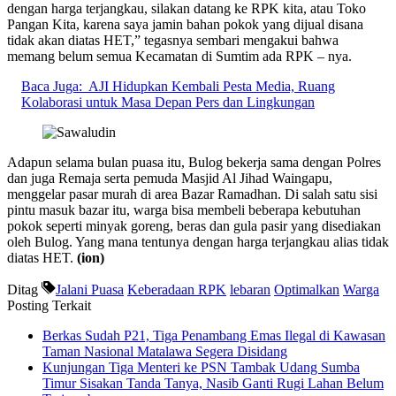
dengan harga terjangkau, silakan datang ke RPK kita, atau Toko
Pangan Kita, karena saya jamin bahan pokok yang dijual disana
tidak akan diatas HET,” tegasnya sembari mengakui bahwa
memang belum semua Kecamatan di Sumtim ada RPK – nya.
Baca Juga:
AJI Hidupkan Kembali Pesta Media, Ruang
Kolaborasi untuk Masa Depan Pers dan Lingkungan
Adapun selama bulan puasa itu, Bulog bekerja sama dengan Polres
dan juga Remaja serta pemuda Masjid Al Jihad Waingapu,
menggelar pasar murah di area Bazar Ramadhan. Di salah satu sisi
pintu masuk bazar itu, warga bisa membeli beberapa kebutuhan
pokok seperti minyak goreng, beras dan gula pasir yang disediakan
oleh Bulog. Yang mana tentunya dengan harga terjangkau alias tidak
diatas HET.
(ion)
Ditag
Jalani Puasa
Keberadaan RPK
lebaran
Optimalkan
Warga
Posting Terkait
Berkas Sudah P21, Tiga Penambang Emas Ilegal di Kawasan
Taman Nasional Matalawa Segera Disidang
Kunjungan Tiga Menteri ke PSN Tambak Udang Sumba
Timur Sisakan Tanda Tanya, Nasib Ganti Rugi Lahan Belum