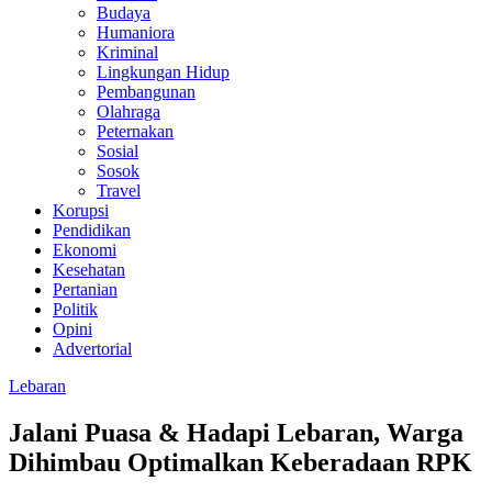
Budaya
Humaniora
Kriminal
Lingkungan Hidup
Pembangunan
Olahraga
Peternakan
Sosial
Sosok
Travel
Korupsi
Pendidikan
Ekonomi
Kesehatan
Pertanian
Politik
Opini
Advertorial
Lebaran
Jalani Puasa & Hadapi Lebaran, Warga
Dihimbau Optimalkan Keberadaan RPK