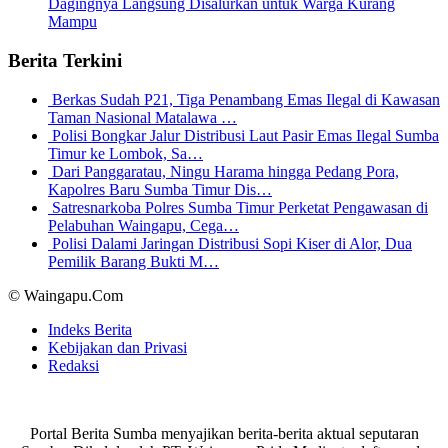
Dagingnya Langsung Disalurkan untuk Warga Kurang
Mampu
Berita Terkini
Berkas Sudah P21, Tiga Penambang Emas Ilegal di Kawasan
Taman Nasional Matalawa …
Polisi Bongkar Jalur Distribusi Laut Pasir Emas Ilegal Sumba
Timur ke Lombok, Sa…
Dari Panggaratau, Ningu Harama hingga Pedang Pora,
Kapolres Baru Sumba Timur Dis…
Satresnarkoba Polres Sumba Timur Perketat Pengawasan di
Pelabuhan Waingapu, Cega…
Polisi Dalami Jaringan Distribusi Sopi Kiser di Alor, Dua
Pemilik Barang Bukti M…
© Waingapu.Com
Indeks Berita
Kebijakan dan Privasi
Redaksi
Portal Berita Sumba menyajikan berita-berita aktual seputaran