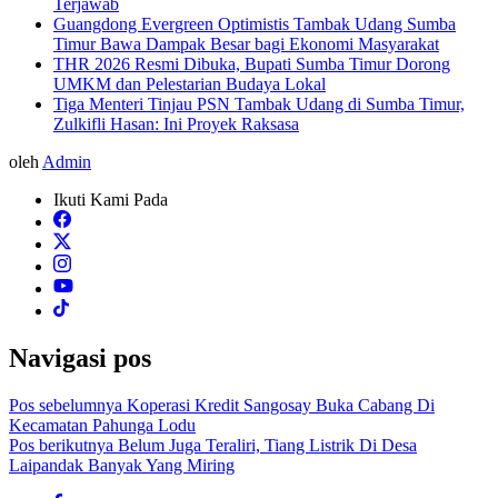
Terjawab
Guangdong Evergreen Optimistis Tambak Udang Sumba
Timur Bawa Dampak Besar bagi Ekonomi Masyarakat
THR 2026 Resmi Dibuka, Bupati Sumba Timur Dorong
UMKM dan Pelestarian Budaya Lokal
Tiga Menteri Tinjau PSN Tambak Udang di Sumba Timur,
Zulkifli Hasan: Ini Proyek Raksasa
oleh
Admin
Ikuti Kami Pada
Navigasi pos
Pos sebelumnya
Koperasi Kredit Sangosay Buka Cabang Di
Kecamatan Pahunga Lodu
Pos berikutnya
Belum Juga Teraliri, Tiang Listrik Di Desa
Laipandak Banyak Yang Miring