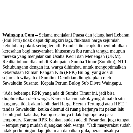
Waingapu.Com –
Selama menjalani Puasa dan jelang hari Lebaran
(Idul Fitri) tidak dapat dipungkiri lagi, fluktuasi harga sejumlah
kebutuhan pokok sering terjadi. Kondisi itu acapkali menimbulkan
keresahan bagi masyarakat, khususnya ibu rumah tangga maupun
mereka yang menjalankan Usaha Kecil dan Menengah (UKM).
Realita inipun dialami di Kabupaten Sumba Timur (Sumtim), NTT.
Sehubungann dengan itu, warga dihimbau untuk mengoptimalkan
keberadaan Rumah Pangan Kita (RPK) Bulog, yang ada di
sejumlah wilayah di Sumtim. Demikian diungkapkan oleh
Sawaludin Susanto, Kepala Perum Bulog Sub Divre Waingapu.
“Ada beberapa RPK yang ada di Sumba Timur ini, jadi bisa
dioptimalkan oleh warga. Karena bahan pokok yang dijual di situ
harganya tidak akan lebih dari Harga Eceran Tertinggi atau HET,”
tandas Sawaludin, ketika ditemui di ruang kerjanya itu pekan lalu.
Lebih jauh kata dia, Bulog sejatiinya tidak lagi operasi pasar
temporary. Karena RPK bahkan sudah ada di Pasar dan juga tempat
– tempat yang mudah dijangkau oleh warga. “Jadi masyarakat sudah
tidak perlu bingun lagi jika mau dapatkan gula, beras misalnya