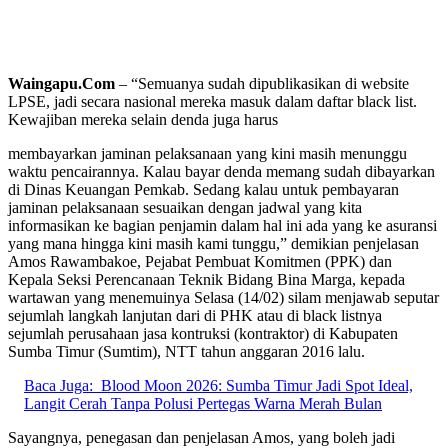
Waingapu.Com
– “Semuanya sudah dipublikasikan di website
LPSE, jadi secara nasional mereka masuk dalam daftar black list.
Kewajiban mereka selain denda juga harus
membayarkan jaminan pelaksanaan yang kini masih menunggu
waktu pencairannya. Kalau bayar denda memang sudah dibayarkan
di Dinas Keuangan Pemkab. Sedang kalau untuk pembayaran
jaminan pelaksanaan sesuaikan dengan jadwal yang kita
informasikan ke bagian penjamin dalam hal ini ada yang ke asuransi
yang mana hingga kini masih kami tunggu,” demikian penjelasan
Amos Rawambakoe, Pejabat Pembuat Komitmen (PPK) dan
Kepala Seksi Perencanaan Teknik Bidang Bina Marga, kepada
wartawan yang menemuinya Selasa (14/02) silam menjawab seputar
sejumlah langkah lanjutan dari di PHK atau di black listnya
sejumlah perusahaan jasa kontruksi (kontraktor) di Kabupaten
Sumba Timur (Sumtim), NTT tahun anggaran 2016 lalu.
Baca Juga:
Blood Moon 2026: Sumba Timur Jadi Spot Ideal,
Langit Cerah Tanpa Polusi Pertegas Warna Merah Bulan
Sayangnya, penegasan dan penjelasan Amos, yang boleh jadi