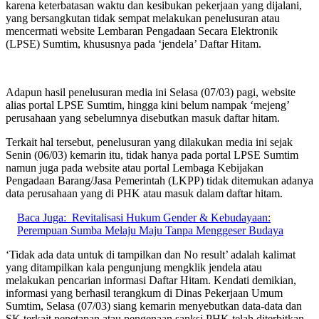
karena keterbatasan waktu dan kesibukan pekerjaan yang dijalani,
yang bersangkutan tidak sempat melakukan penelusuran atau
mencermati website Lembaran Pengadaan Secara Elektronik
(LPSE) Sumtim, khususnya pada ‘jendela’ Daftar Hitam.
Adapun hasil penelusuran media ini Selasa (07/03) pagi, website
alias portal LPSE Sumtim, hingga kini belum nampak ‘mejeng’
perusahaan yang sebelumnya disebutkan masuk daftar hitam.
Terkait hal tersebut, penelusuran yang dilakukan media ini sejak
Senin (06/03) kemarin itu, tidak hanya pada portal LPSE Sumtim
namun juga pada website atau portal Lembaga Kebijakan
Pengadaan Barang/Jasa Pemerintah (LKPP) tidak ditemukan adanya
data perusahaan yang di PHK atau masuk dalam daftar hitam.
Baca Juga:
Revitalisasi Hukum Gender & Kebudayaan:
Perempuan Sumba Melaju Maju Tanpa Menggeser Budaya
‘Tidak ada data untuk di tampilkan dan No result’ adalah kalimat
yang ditampilkan kala pengunjung mengklik jendela atau
melakukan pencarian informasi Daftar Hitam. Kendati demikian,
informasi yang berhasil terangkum di Dinas Pekerjaan Umum
Sumtim, Selasa (07/03) siang kemarin menyebutkan data-data dan
SK terkait penetapan atau pengenaan sanksi PHK telah diterbitkan