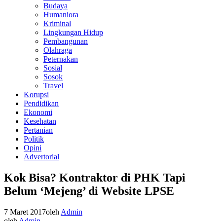
Budaya
Humaniora
Kriminal
Lingkungan Hidup
Pembangunan
Olahraga
Peternakan
Sosial
Sosok
Travel
Korupsi
Pendidikan
Ekonomi
Kesehatan
Pertanian
Politik
Opini
Advertorial
Kok Bisa? Kontraktor di PHK Tapi
Belum ‘Mejeng’ di Website LPSE
7 Maret 2017
oleh
Admin
oleh
Admin