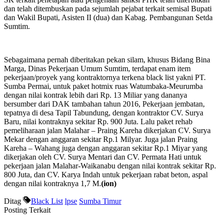
dan telah ditembuskan pada sejumlah pejabat terkait semisal Bupati
dan Wakil Bupati, Asisten II (dua) dan Kabag. Pembangunan Setda
Sumtim.
Sebagaimana pernah diberitakan pekan silam, khusus Bidang Bina
Marga, Dinas Pekerjaan Umum Sumtim, terdapat enam item
pekerjaan/proyek yang kontraktornya terkena black list yakni PT.
Sumba Permai, untuk paket hotmix ruas Watumbaka-Meurumba
dengan nilai kontrak lebih dari Rp. 13 Miliar yang dananya
bersumber dari DAK tambahan tahun 2016, Pekerjaan jembatan,
tepatnya di desa Tapil Tabundung, dengan kontraktor CV. Surya
Baru, nilai kontraknya sekitar Rp. 900 Juta. Lalu paket rehab
pemeliharaan jalan Malahar – Praing Kareha dikerjakan CV. Surya
Mekar dengan anggaran sekitar Rp.1 Milyar. Juga jalan Praing
Kareha – Wahang juga dengan anggaran sekitar Rp.1 Miyar yang
dikerjakan oleh CV. Surya Mentari dan CV. Permata Hati untuk
pekerjaan jalan Malahar-Waikanabu dengan nilai kontrak sekitar Rp.
800 Juta, dan CV. Karya Indah untuk pekerjaan rabat beton, aspal
dengan nilai kontraknya 1,7 M.
(ion)
Ditag
Black List
lpse
Sumba Timur
Posting Terkait