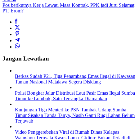
Pos berikutnya
Kerja Lewati Masa Kontrak, PPK jadi Juru Selamat
PT. Erom?
Jangan Lewatkan
Berkas Sudah P21, Tiga Penambang Emas Ilegal di Kawasan
Taman Nasional Matalawa Segera Disidang
Polisi Bongkar Jalur Distribusi Laut Pasir Emas Ilegal Sumba
Timur ke Lombok, Satu Tersangka Diamankan
Kunjungan Tiga Menteri ke PSN Tambak Udang Sumba
Timur Sisakan Tanda Tanya, Nasib Ganti Rugi Lahan Belum
Terjawab
Video Penggerebekan Viral di Rumah Dinas Kalapas
Waingapu Ternyata Kasus Lama, Gidion: Bukan Terjadi di