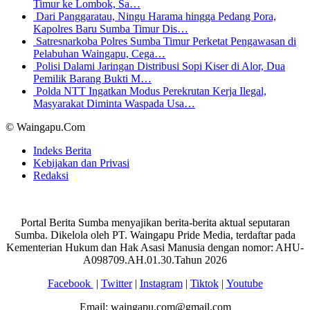
Timur ke Lombok, Sa…
Dari Panggaratau, Ningu Harama hingga Pedang Pora,
Kapolres Baru Sumba Timur Dis…
Satresnarkoba Polres Sumba Timur Perketat Pengawasan di
Pelabuhan Waingapu, Cega…
Polisi Dalami Jaringan Distribusi Sopi Kiser di Alor, Dua
Pemilik Barang Bukti M…
Polda NTT Ingatkan Modus Perekrutan Kerja Ilegal,
Masyarakat Diminta Waspada Usa…
© Waingapu.Com
Indeks Berita
Kebijakan dan Privasi
Redaksi
Portal Berita Sumba menyajikan berita-berita aktual seputaran
Sumba. Dikelola oleh PT. Waingapu Pride Media, terdaftar pada
Kementerian Hukum dan Hak Asasi Manusia dengan nomor: AHU-
A098709.AH.01.30.Tahun 2026
Facebook
|
Twitter
|
Instagram
|
Tiktok
|
Youtube
Email: waingapu.com@gmail.com