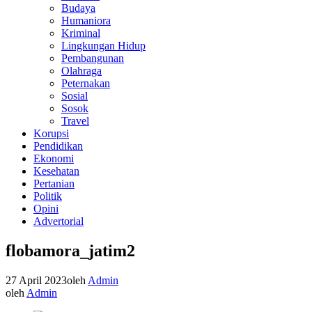
Budaya
Humaniora
Kriminal
Lingkungan Hidup
Pembangunan
Olahraga
Peternakan
Sosial
Sosok
Travel
Korupsi
Pendidikan
Ekonomi
Kesehatan
Pertanian
Politik
Opini
Advertorial
flobamora_jatim2
27 April 2023
oleh
Admin
oleh
Admin