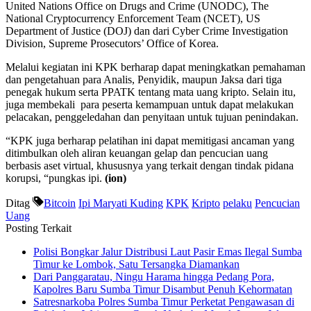
United Nations Office on Drugs and Crime (UNODC), The
National Cryptocurrency Enforcement Team (NCET), US
Department of Justice (DOJ) dan dari Cyber Crime Investigation
Division, Supreme Prosecutors’ Office of Korea.
Melalui kegiatan ini KPK berharap dapat meningkatkan pemahaman
dan pengetahuan para Analis, Penyidik, maupun Jaksa dari tiga
penegak hukum serta PPATK tentang mata uang kripto. Selain itu,
juga membekali para peserta kemampuan untuk dapat melakukan
pelacakan, penggeledahan dan penyitaan untuk tujuan penindakan.
“KPK juga berharap pelatihan ini dapat memitigasi ancaman yang
ditimbulkan oleh aliran keuangan gelap dan pencucian uang
berbasis aset virtual, khususnya yang terkait dengan tindak pidana
korupsi, “pungkas ipi.
(ion)
Ditag
Bitcoin
Ipi Maryati Kuding
KPK
Kripto
pelaku
Pencucian
Uang
Posting Terkait
Polisi Bongkar Jalur Distribusi Laut Pasir Emas Ilegal Sumba
Timur ke Lombok, Satu Tersangka Diamankan
Dari Panggaratau, Ningu Harama hingga Pedang Pora,
Kapolres Baru Sumba Timur Disambut Penuh Kehormatan
Satresnarkoba Polres Sumba Timur Perketat Pengawasan di