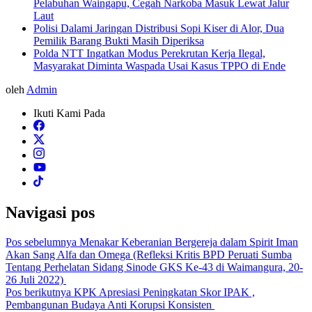
Pelabuhan Waingapu, Cegah Narkoba Masuk Lewat Jalur
Laut
Polisi Dalami Jaringan Distribusi Sopi Kiser di Alor, Dua
Pemilik Barang Bukti Masih Diperiksa
Polda NTT Ingatkan Modus Perekrutan Kerja Ilegal,
Masyarakat Diminta Waspada Usai Kasus TPPO di Ende
oleh
Admin
Ikuti Kami Pada
Navigasi pos
Pos sebelumnya
Menakar Keberanian Bergereja dalam Spirit Iman
Akan Sang Alfa dan Omega (Refleksi Kritis BPD Peruati Sumba
Tentang Perhelatan Sidang Sinode GKS Ke-43 di Waimangura, 20-
26 Juli 2022)
Pos berikutnya
KPK Apresiasi Peningkatan Skor IPAK ,
Pembangunan Budaya Anti Korupsi Konsisten