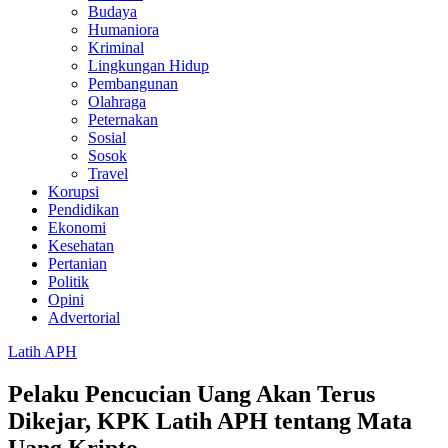
Budaya
Humaniora
Kriminal
Lingkungan Hidup
Pembangunan
Olahraga
Peternakan
Sosial
Sosok
Travel
Korupsi
Pendidikan
Ekonomi
Kesehatan
Pertanian
Politik
Opini
Advertorial
Latih APH
Pelaku Pencucian Uang Akan Terus
Dikejar, KPK Latih APH tentang Mata
Uang Kripto