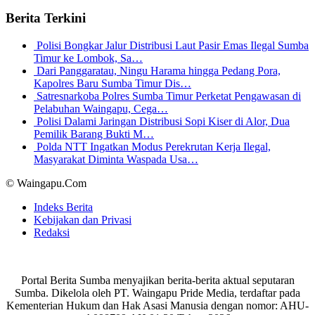
Berita Terkini
Polisi Bongkar Jalur Distribusi Laut Pasir Emas Ilegal Sumba
Timur ke Lombok, Sa…
Dari Panggaratau, Ningu Harama hingga Pedang Pora,
Kapolres Baru Sumba Timur Dis…
Satresnarkoba Polres Sumba Timur Perketat Pengawasan di
Pelabuhan Waingapu, Cega…
Polisi Dalami Jaringan Distribusi Sopi Kiser di Alor, Dua
Pemilik Barang Bukti M…
Polda NTT Ingatkan Modus Perekrutan Kerja Ilegal,
Masyarakat Diminta Waspada Usa…
© Waingapu.Com
Indeks Berita
Kebijakan dan Privasi
Redaksi
Portal Berita Sumba menyajikan berita-berita aktual seputaran
Sumba. Dikelola oleh PT. Waingapu Pride Media, terdaftar pada
Kementerian Hukum dan Hak Asasi Manusia dengan nomor: AHU-