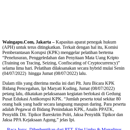
Waingapu.Com, Jakarta –
Kapasitas aparat penegak hukum
(APH) untuk terus ditingkatkan. Terkait dengan hal itu, Komisi
Pemberantasan Korupsi (KPK) menggelar pelatihan bertema
“Penelusuran, Penggeledahan dan Penyitaan Mata Uang Kripto
(Training on Tracing, Seizing, Confiscating of Cryptocurrency)”
selama lima hari. Pelatihan dilaksanakan secara hybrid mulai Senin
(04/07/2022) hingga Jumat (08/07/2022) lalu.
Dalam rilis yang diterima media ini dari Plt. Juru Bicara KPK
Bidang Pencegahan, Ipi Maryati Kuding, Jumat (08/07/2022)
petang lalu, dikatakan pelaksanaan kegiatan berlokasi di Gedung
Pusat Edukasi Antikorupsi KPK. “Jumlah peserta total sekitar 80
orang baik yang hadir secara langsung maupun daring. Para peserta
adalah Pegawai di Bidang Penindakan KPK, Analis PPATK,
Penyidik Dit. Tipikor Bareskrim Polri, Jaksa Penyidik Tipikor dan
Jaksa PPA Kejaksaan Agung,” jelas Ipi.
Baca Juga:
Diberhentikan dari PTT, Efer Umbu & Marselinus